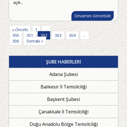
açık...
Devamını Görüntüle
« Önceki
1
…
300
301
302
303
304
…
306
Sonraki »
ŞUBE HABERLERİ
Adana Şubesi
Balıkesir İl Temsilciliği
Başkent Şubesi
Çanakkale İl Temsilciliği
Doğu Anadolu Bölge Temsilciliği