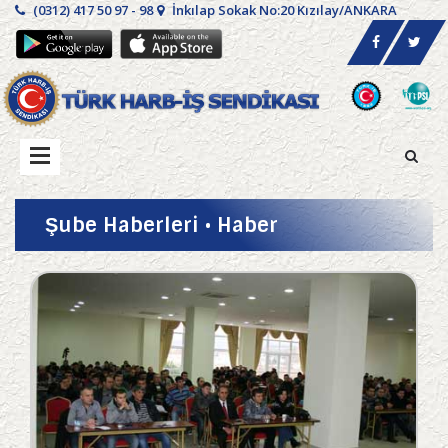
(0312) 417 50 97 - 98
İnkılap Sokak No:20 Kızılay/ANKARA
Şube Haberleri • Haber