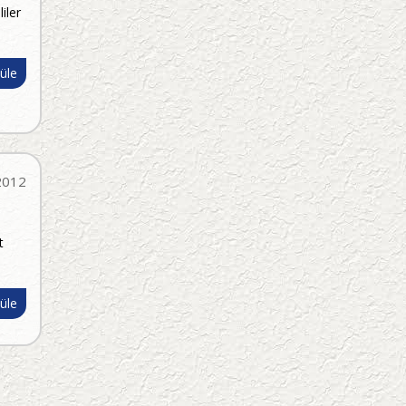
iler
üle
2012
t
üle