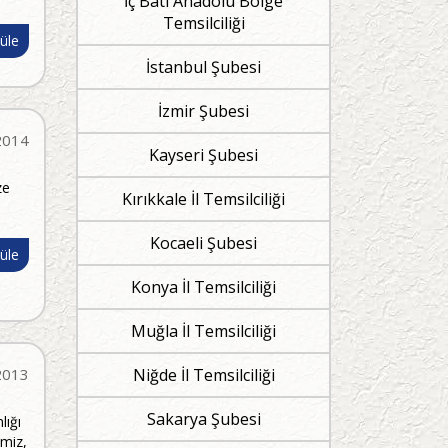
İç Batı Anadolu Bölge
Temsilciliği
üle
İstanbul Şubesi
İzmir Şubesi
2014
Kayseri Şubesi
ze
Kırıkkale İl Temsilciliği
Kocaeli Şubesi
üle
Konya İl Temsilciliği
Muğla İl Temsilciliği
2013
Niğde İl Temsilciliği
Sakarya Şubesi
lığı
emiz,