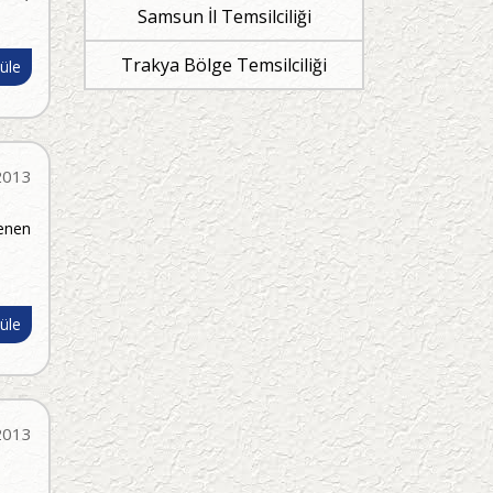
Samsun İl Temsilciliği
Trakya Bölge Temsilciliği
üle
2013
renen
üle
2013