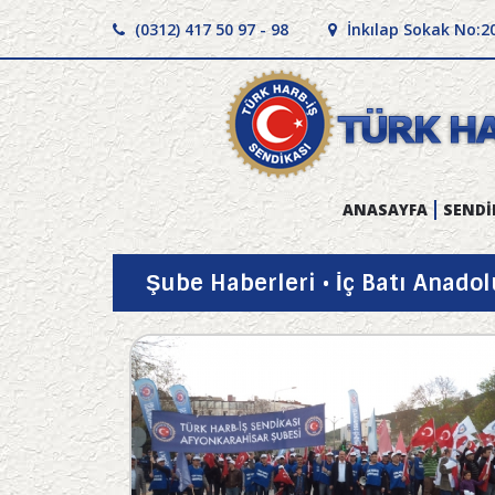
(0312) 417 50 97 - 98
İnkılap Sokak No:2
ANASAYFA
SENDİ
Şube Haberleri • İç Batı Anadol