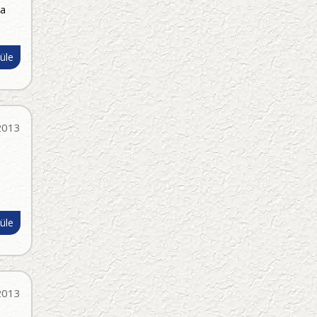
da
üle
2013
üle
2013