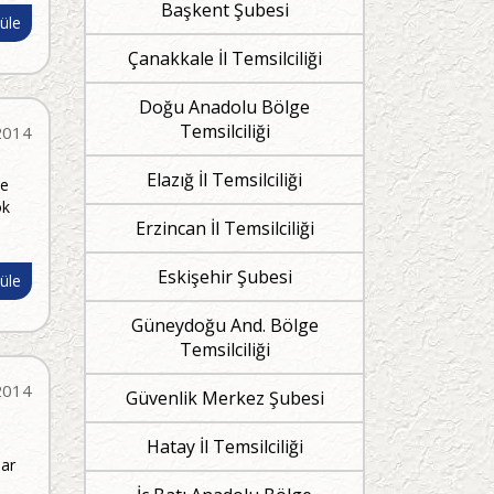
Başkent Şubesi
üle
Çanakkale İl Temsilciliği
Doğu Anadolu Bölge
Temsilciliği
2014
Elazığ İl Temsilciliği
de
ok
Erzincan İl Temsilciliği
Eskişehir Şubesi
üle
Güneydoğu And. Bölge
Temsilciliği
2014
Güvenlik Merkez Şubesi
Hatay İl Temsilciliği
lar