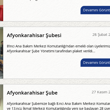
Devamını Görünt
Afyonkarahisar Şubesi
28 Şubat 
8’inci Ana Bakım Merkezi Komutanlığı’ndan emekli olan üyelerimi
Afyonkarahisar Şube Yönetimi tarafından plaket verildi....
Devamını Görünt
Afyonkarahisar Şube
27 Kasım 
Afyonkarahisar Şubemize bağlı 8.nci Ana Bakım Merkezi Komutan
ve 13.ncü İkmal Merkezi Komutanlığında yeni işe başlayan 28 üy