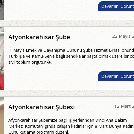
Devamını Görünt
Afyonkarahisar Şube
22 Mayıs 
1 Mayıs Emek ve Dayanışma Günü’nü Şube Hizmet Binası önün
Türk-İş’e ve Kamu-Sen’e bağlı sendikalar başta olmak üzere bir ç
sivil toplum örgütün�...
Devamını Görünt
Afyonkarahisar Şubesi
12 Mart 
Afyonkarahisar Şubemize bağlı iş yerlerinden 8’inci Ana Bakım
Merkezi Komutanlığı’nda çalışan kadınlar için 8 Mart Dünya Kadın
Günü kutlama programı düzenl...