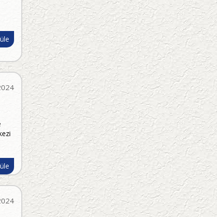
üle
2024
e
kezi
üle
2024