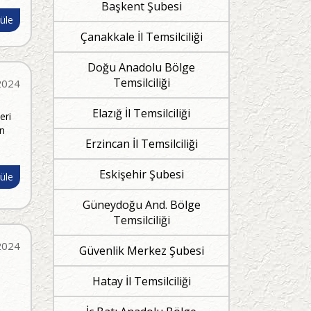
Başkent Şubesi
üle
Çanakkale İl Temsilciliği
Doğu Anadolu Bölge
Temsilciliği
2024
Elazığ İl Temsilciliği
eri
an
Erzincan İl Temsilciliği
Eskişehir Şubesi
üle
Güneydoğu And. Bölge
Temsilciliği
2024
Güvenlik Merkez Şubesi
Hatay İl Temsilciliği