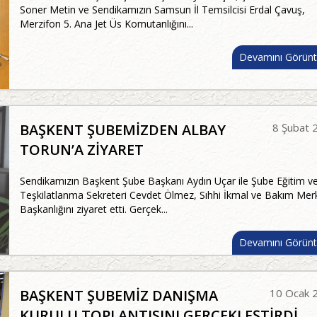
Soner Metin ve Sendikamızın Samsun İl Temsilcisi Erdal Çavuş,
Merzifon 5. Ana Jet Üs Komutanlığını...
Devamını Görünt
BAŞKENT ŞUBEMİZDEN ALBAY
8 Şubat 
TORUN’A ZİYARET
Sendikamızın Başkent Şube Başkanı Aydın Uçar ile Şube Eğitim v
Teşkilatlanma Sekreteri Cevdet Ölmez, Sıhhi İkmal ve Bakım Mer
Başkanlığını ziyaret etti. Gerçek...
Devamını Görünt
BAŞKENT ŞUBEMİZ DANIŞMA
10 Ocak 
KURULU TOPLANTISINI GERÇEKLEŞTİRDİ