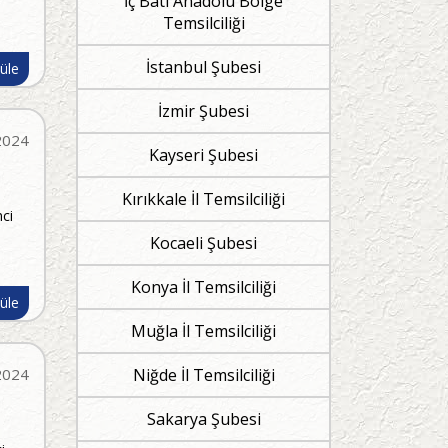
İç Batı Anadolu Bölge
Temsilciliği
İstanbul Şubesi
üle
İzmir Şubesi
2024
Kayseri Şubesi
Kırıkkale İl Temsilciliği
ci
Kocaeli Şubesi
Konya İl Temsilciliği
üle
Muğla İl Temsilciliği
2024
Niğde İl Temsilciliği
Sakarya Şubesi