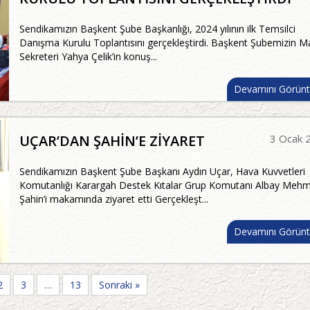
Sendikamızın Başkent Şube Başkanlığı, 2024 yılının ilk Temsilci
Danışma Kurulu Toplantısını gerçekleştirdi. Başkent Şubemizin Ma
Sekreteri Yahya Çelik’in konuş...
Devamını Görünt
UÇAR’DAN ŞAHİN’E ZİYARET
3 Ocak 
Sendikamızın Başkent Şube Başkanı Aydın Uçar, Hava Kuvvetleri
Komutanlığı Karargah Destek Kıtalar Grup Komutanı Albay Meh
Şahin’i makamında ziyaret etti Gerçekleşt...
Devamını Görünt
2
3
…
13
Sonraki »