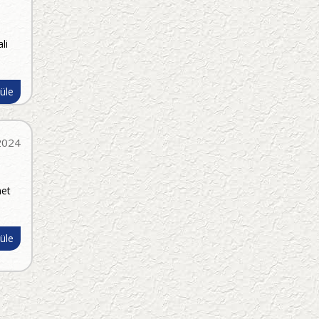
li
üle
2024
met
üle