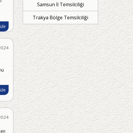
i
Samsun İl Temsilciliği
Trakya Bölge Temsilciliği
üle
2024
nü
üle
2024
eri