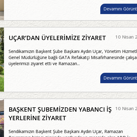
Devamını Görünt
UÇAR’DAN ÜYELERİMİZE ZİYARET
10 Nisan 
Sendikamızın Başkent Şube Başkanı Aydın Uçar, Yönetim Hizmetl
Genel Müdürlüğüne bağlı GATA Refakatçi Misafirhanesinde çalış
üyelerimizi ziyaret etti ve Ramazan...
Devamını Görünt
BAŞKENT ŞUBEMİZDEN YABANCI İŞ
10 Nisan 
YERLERİNE ZİYARET
Sendikamızın Başkent Şube Başkanı Aydın Uçar, Ramazan