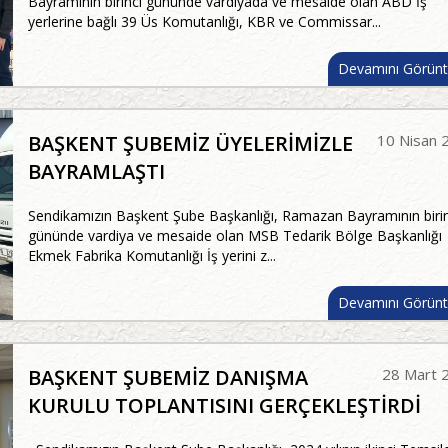
Bayramının birinci gününde vardiyada ve mesaide olan ABD İş
yerlerine bağlı 39 Üs Komutanlığı, KBR ve Commissar...
Devamını Görünt
BAŞKENT ŞUBEMİZ ÜYELERİMİZLE
10 Nisan 
BAYRAMLAŞTI
Sendikamızın Başkent Şube Başkanlığı, Ramazan Bayramının birin
gününde vardiya ve mesaide olan MSB Tedarik Bölge Başkanlığı
Ekmek Fabrika Komutanlığı İş yerini z...
Devamını Görünt
BAŞKENT ŞUBEMİZ DANIŞMA
28 Mart 
KURULU TOPLANTISINI GERÇEKLEŞTİRDİ