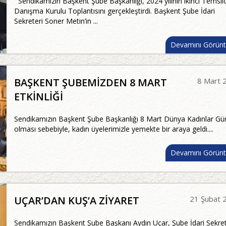
Sendikamızın Başkent Şube Başkanlığı, 2024 yılının ikinci Temsilc
Danışma Kurulu Toplantısını gerçekleştirdi. Başkent Şube İdari
Sekreteri Soner Metin’in ...
Devamını Görünt
BAŞKENT ŞUBEMİZDEN 8 MART
8 Mart 
ETKİNLİĞİ
Sendikamızın Başkent Şube Başkanlığı 8 Mart Dünya Kadınlar Gü
olması sebebiyle, kadın üyelerimizle yemekte bir araya geldi....
Devamını Görünt
UÇAR’DAN KUŞ’A ZİYARET
21 Şubat 
Sendikamızın Başkent Şube Başkanı Aydın Uçar, Şube İdari Sekret