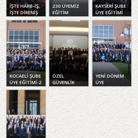
İŞTE HARB-İŞ,
230 ÜYEMİZ
KAYSERİ ŞUBE
İŞTE DİRENİŞ
EĞİTİM
ÜYE EĞİTİMİ
PROGRAMINDA
BULUŞTU
KOCAELİ ŞUBE
ÖZEL
YENİ DÖNEM
ÜYE EĞİTİMİ-2
GÜVENLİK
ÜYE
TEMEL ÜYE
EĞİTİMLERİNE
EĞİTİMİ
KOCAELİ
ŞUBEMİZLE
BAŞLADIK