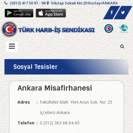
(0312) 417 50 97 - 98
İnkılap Sokak No:20 Kızılay/ANKARA
Sosyal Tesisler
Ankara Misafirhanesi
Adres
:
Fakülteler Mah. Yeni Acun Sok. No: 25
İçcebeci Ankara
Telefon
:
0 (312) 363 68 64-65