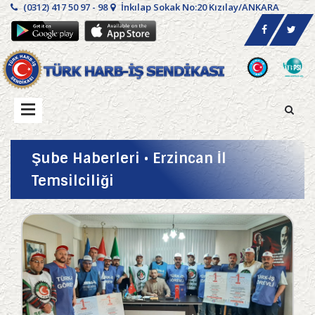
(0312) 417 50 97 - 98
İnkılap Sokak No:20 Kızılay/ANKARA
Şube Haberleri • Erzincan İl
Temsilciliği