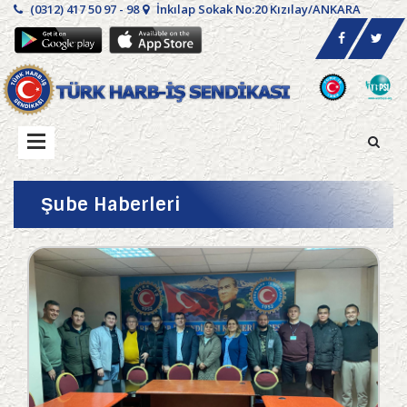
(0312) 417 50 97 - 98
İnkılap Sokak No:20 Kızılay/ANKARA
Şube Haberleri