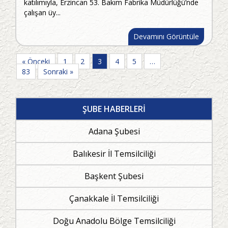
katılımıyla, Erzincan 53. Bakım Fabrika Müdürlüğü’nde
çalışan üy...
Devamını Görüntüle
« Önceki
1
2
3
4
5
…
83
Sonraki »
ŞUBE HABERLERİ
Adana Şubesi
Balıkesir İl Temsilciliği
Başkent Şubesi
Çanakkale İl Temsilciliği
Doğu Anadolu Bölge Temsilciliği