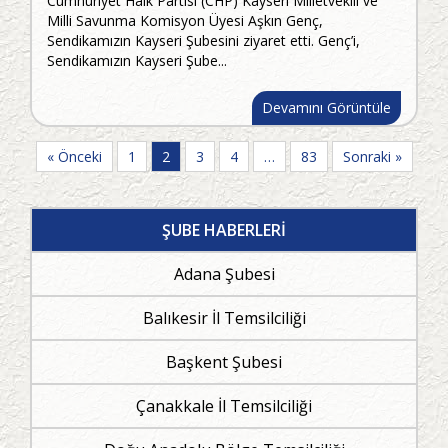
Cumhuriyet Halk Partisi (CHP) Kayseri Milletvekili ve
Milli Savunma Komisyon Üyesi Aşkın Genç,
Sendikamızın Kayseri Şubesini ziyaret etti. Genç’i,
Sendikamızın Kayseri Şube...
Devamını Görüntüle
« Önceki
1
2
3
4
…
83
Sonraki »
ŞUBE HABERLERİ
Adana Şubesi
Balıkesir İl Temsilciliği
Başkent Şubesi
Çanakkale İl Temsilciliği