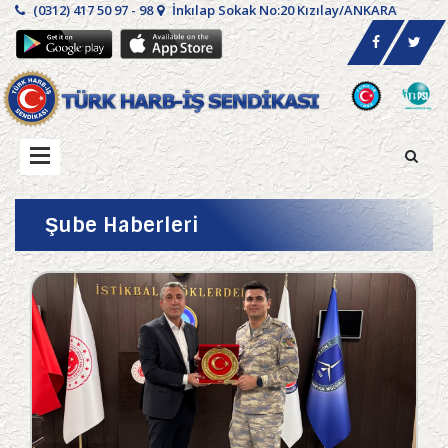
(0312) 417 50 97 - 98
İnkılap Sokak No:20 Kızılay/ANKARA
Şube Haberleri