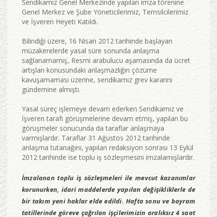
Sendikamız Genel Merkezinde yapılan imza törenine
Genel Merkez ve Şube Yöneticilerimiz, Temsilcilerimiz
ve İşveren Heyeti Katıldı.
Bilindiği üzere, 16 Nisan 2012 tarihinde başlayan
müzakerelerde yasal süre sonunda anlaşma
sağlanamamış, Resmi arabulucu aşamasında da ücret
artışları konusundaki anlaşmazlığın çözüme
kavuşamaması üzerine, sendikamız grev kararını
gündemine almıştı.
Yasal süreç işlemeye devam ederken Sendikamız ve
İşveren tarafı görüşmelerine devam etmiş, yapılan bu
görüşmeler sonucunda da taraflar anlaşmaya
varmışlardır. Taraflar 31 Ağustos 2012 tarihinde
anlaşma tutanağını, yapılan redaksiyon sonrası 13 Eylül
2012 tarihinde ise toplu iş sözleşmesini imzalamışlardır.
İmzalanan toplu iş sözleşmeleri ile mevcut kazanımlar
korunurken, idari maddelerde yapılan değişikliklerle de
bir takım yeni haklar elde edildi. Hafta sonu ve bayram
tatillerinde göreve çağrılan işçilerimizin aralıksız 4 saat