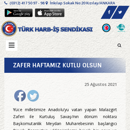
(0312) 417 50 97 - 98
İnkılap Sokak No:20 Kızılay/ANKARA
ZAFER HAFTAMIZ KUTLU OLSUN
25 Ağustos 2021
Y
üce milletimize Anadolu’yu vatan yapan Malazgirt
Zaferi ile Kurtuluş Savaşı’nın dönüm noktası
Başkomutanlık Meydan Muharebesinin başlangıcı