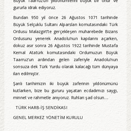
Büyük Taarruz’un yıldönümlerini büyük bir onur ve
gururla idrak ediyoruz.
Bundan 950 yıl önce 26 Ağustos 1071 tarihinde
Büyük Selçuklu Sultanı Alparslan komutasındaki Türk
Ordusu Malazgirt’te gerçekleşen muharebede Bizans
Ordusunu yenerek Anadolu’nun kapılarını açarken,
dokuz asır sonra 26 Ağustos 1922 tarihinde Mustafa
Kemal Atatürk komutasındaki Ordumuzun Büyük
Taarruz’un ardından gelen zaferiyle Anadolu’nun
sonsuza dek Türk Yurdu olarak kalacağı tüm dünyaya
ilan edilmiştir.
Şanlı tarihimizin iki büyük zaferinin yıldönümünü
kutlarken, bize bu gururu yaşatan ecdadımızı saygı,
minnet ve rahmetle anıyoruz. Ruhları şad olsun….
TÜRK HARB-İŞ SENDİKASI
GENEL MERKEZ YÖNETİM KURULU