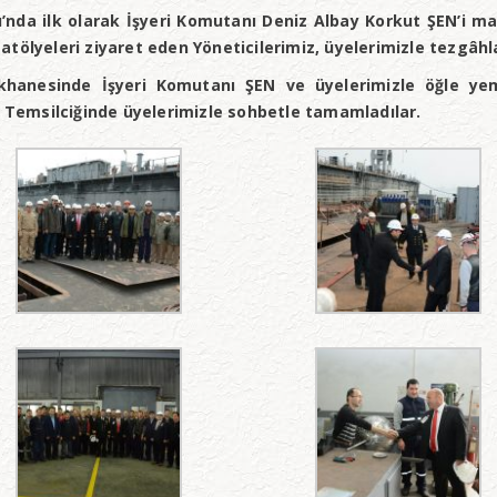
ı’nda ilk olarak İşyeri Komutanı Deniz Albay Korkut ŞEN’i ma
tölyeleri ziyaret eden Yöneticilerimiz, üyelerimizle tezgâhla
ekhanesinde İşyeri Komutanı ŞEN ve üyelerimizle öğle yem
i Temsilciğinde üyelerimizle sohbetle tamamladılar.