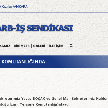
0 Kızılay/ANKARA
KAMIZ
BİRİMLER
GALERİ
İLETİŞİM
NE KOMUTANLIĞINDA
kreterimiz Yavuz KOÇAK ve Genel Mali Sekreterimiz Haldun 
lüğü İzmir Tersane Komutanlığı’ndaydı.