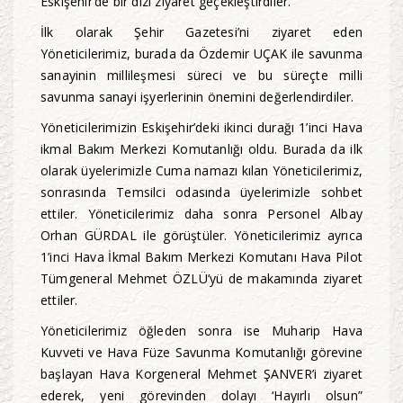
Eskişehir’de bir dizi ziyaret geçekleştirdiler.
İlk olarak Şehir Gazetesi’ni ziyaret eden
Yöneticilerimiz, burada da Özdemir UÇAK ile savunma
sanayinin millileşmesi süreci ve bu süreçte milli
savunma sanayi işyerlerinin önemini değerlendirdiler.
Yöneticilerimizin Eskişehir’deki ikinci durağı 1’inci Hava
ikmal Bakım Merkezi Komutanlığı oldu. Burada da ilk
olarak üyelerimizle Cuma namazı kılan Yöneticilerimiz,
sonrasında Temsilci odasında üyelerimizle sohbet
ettiler. Yöneticilerimiz daha sonra Personel Albay
Orhan GÜRDAL ile görüştüler. Yöneticilerimiz ayrıca
1’inci Hava İkmal Bakım Merkezi Komutanı Hava Pilot
Tümgeneral Mehmet ÖZLÜ’yü de makamında ziyaret
ettiler.
Yöneticilerimiz öğleden sonra ise Muharip Hava
Kuvveti ve Hava Füze Savunma Komutanlığı görevine
başlayan Hava Korgeneral Mehmet ŞANVER’i ziyaret
ederek, yeni görevinden dolayı ‘Hayırlı olsun”