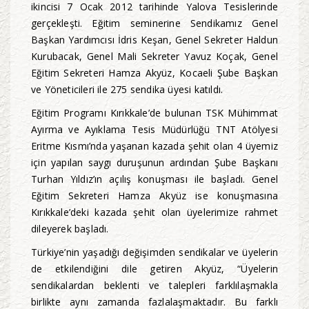
ikincisi 7 Ocak 2012 tarihinde Yalova Tesislerinde
gerçekleşti. Eğitim seminerine Sendikamız Genel
Başkan Yardımcısı İdris Keşan, Genel Sekreter Haldun
Kurubacak, Genel Mali Sekreter Yavuz Koçak, Genel
Eğitim Sekreteri Hamza Akyüz, Kocaeli Şube Başkan
ve Yöneticileri ile 275 sendika üyesi katıldı.
Eğitim Programı Kırıkkale’de bulunan TSK Mühimmat
Ayırma ve Ayıklama Tesis Müdürlüğü TNT Atölyesi
Eritme Kısmı’nda yaşanan kazada şehit olan 4 üyemiz
için yapılan saygı duruşunun ardından Şube Başkanı
Turhan Yıldız’ın açılış konuşması ile başladı. Genel
Eğitim Sekreteri Hamza Akyüz ise konuşmasına
Kırıkkale’deki kazada şehit olan üyelerimize rahmet
dileyerek başladı.
Türkiye’nin yaşadığı değişimden sendikalar ve üyelerin
de etkilendiğini dile getiren Akyüz, “Üyelerin
sendikalardan beklenti ve talepleri farklılaşmakla
birlikte aynı zamanda fazlalaşmaktadır. Bu farklı