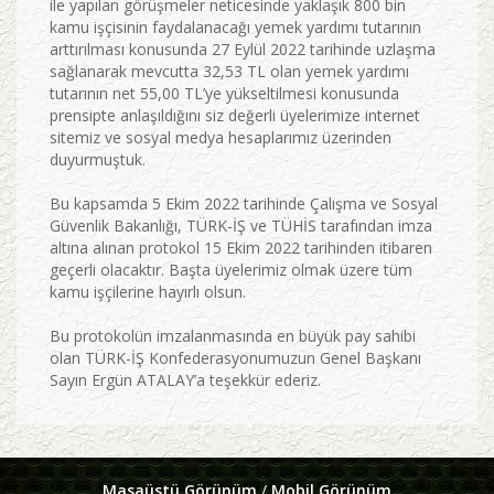
ile yapılan görüşmeler neticesinde yaklaşık 800 bin
kamu işçisinin faydalanacağı yemek yardımı tutarının
arttırılması konusunda 27 Eylül 2022 tarihinde uzlaşma
sağlanarak mevcutta 32,53 TL olan yemek yardımı
tutarının net 55,00 TL’ye yükseltilmesi konusunda
prensipte anlaşıldığını siz değerli üyelerimize internet
sitemiz ve sosyal medya hesaplarımız üzerinden
duyurmuştuk.
Bu kapsamda 5 Ekim 2022 tarihinde Çalışma ve Sosyal
Güvenlik Bakanlığı, TÜRK-İŞ ve TÜHİS tarafından imza
altına alınan protokol 15 Ekim 2022 tarihinden itibaren
geçerli olacaktır. Başta üyelerimiz olmak üzere tüm
kamu işçilerine hayırlı olsun.
Bu protokolün imzalanmasında en büyük pay sahibi
olan TÜRK-İŞ Konfederasyonumuzun Genel Başkanı
Sayın Ergün ATALAY’a teşekkür ederiz.
Masaüstü Görünüm
/
Mobil Görünüm