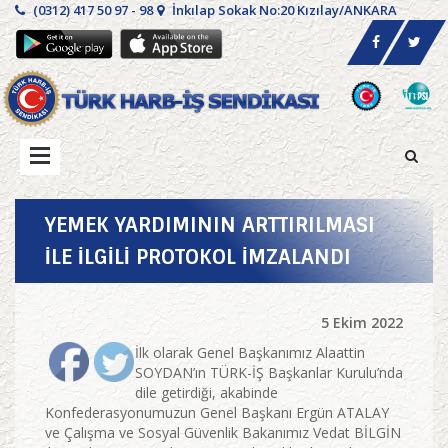
(0312) 417 50 97 - 98
İnkılap Sokak No:20 Kızılay/ANKARA
YEMEK YARDIMININ ARTTIRILMASI
İLE İLGİLİ PROTOKOL İMZALANDI
5 Ekim 2022
İlk olarak Genel Başkanımız Alaattin
SOYDAN’ın TÜRK-İŞ Başkanlar Kurulu’nda
dile getirdiği, akabinde
Konfederasyonumuzun Genel Başkanı Ergün ATALAY
ve Çalışma ve Sosyal Güvenlik Bakanımız Vedat BİLGİN