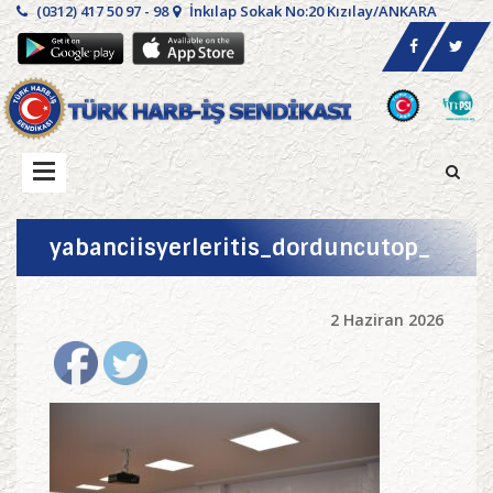
(0312) 417 50 97 - 98
İnkılap Sokak No:20 Kızılay/ANKARA
yabanciisyerleritis_dorduncutop_
2 Haziran 2026