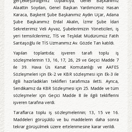
gerçekleştirdiğimiz toplantıya; Genel Başkanımız
Alaattin Soydan, Genel Başkan Yardımcımız Hasan
Karaca, Başkent Şube Başkanımız Aydın Uçar, Adana
Şube Başkanımız Erdal Akalın, İzmir Şube İdari
Sekreterimiz Veli Ayvaz, Şubelerimizin Yöneticileri, iş
yeri temsilcilerimiz, TİS ve Teşkilat Müdürümüz Fatih
Sarıtaşoğlu ile TİS Uzmanımız Av. Gözde Tan katıldı.
Yapılan toplantıda; işveren tarafı toplu iş
sözleşmelerinin 13, 16, 17, 26, 29 ve Geçici Madde 7
ile 39. Hava Üs Kanat Komutanlığı ve AAFES
Sözleşmeleri için Ek-2 ve KBR sözleşmesi için Ek-3 ile
ilgili hazırladıkları teklifleri tarafımıza iletti. Ayrıca,
Sendikamız da KBR Sözleşmesi için 25. Madde ve tüm
sözleşmeler için Geçici Madde 8 ile ilgili tekliflerini
işveren tarafına verdi.
Taraflarca toplu iş sözleşmelerinin; 13, 15 ve 16.
Maddeleri görüşüldü ve bu maddelerin daha sonra
tekrar görüşülmek üzere ertelenmesine karar verildi.