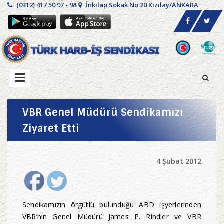
(0312) 417 50 97 - 98
İnkılap Sokak No:20 Kızılay/ANKARA
VBR Genel Müdürü Sendikamızı
Ziyaret Etti
4 Şubat 2012
Sendikamızın örgütlü bulunduğu ABD işyerlerinden
VBR’nin Genel Müdürü James P. Rindler ve VBR