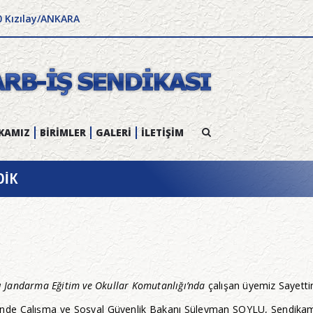
0 Kızılay/ANKARA
KAMIZ
BİRİMLER
GALERİ
İLETİŞİM
DİK
ğı Jandarma Eğitim ve Okullar Komutanlığı’nda
çalışan üyemiz Sayetti
nde Çalışma ve Sosyal Güvenlik Bakanı Süleyman SOYLU, Sendika