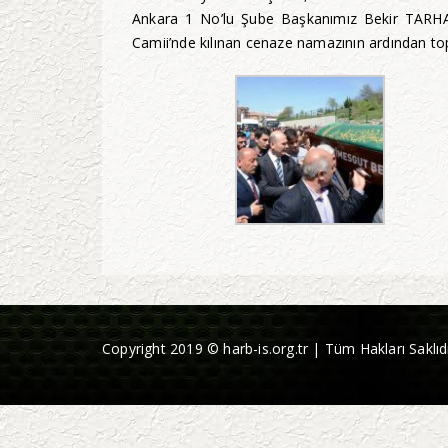
Ankara 1 No’lu Şube Başkanımız Bekir TARHAN 
Camii’nde kılınan cenaze namazının ardından top
Copyright 2019 © harb-is.org.tr | Tüm Hakları Saklıdı