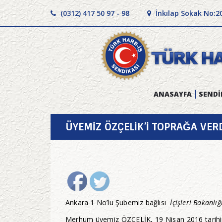
(0312) 417 50 97 - 98
İnkılap Sokak No:2
ANASAYFA
SENDİ
ÜYEMİZ ÖZÇELİK’İ TOPRAĞA VER
Ankara 1 No’lu Şubemiz bağlısı
İçişleri Bakanlı
Merhum üyemiz ÖZÇELİK, 19 Nisan 2016 tarihi