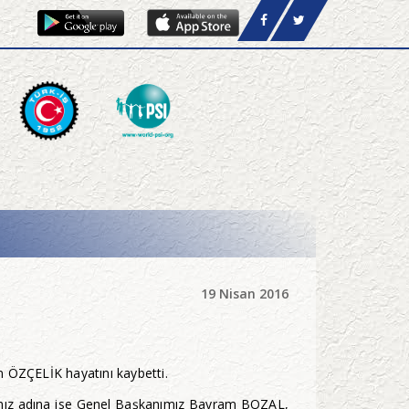
19 Nisan 2016
n ÖZÇELİK hayatını kaybetti.
mız adına ise Genel Başkanımız Bayram BOZAL,