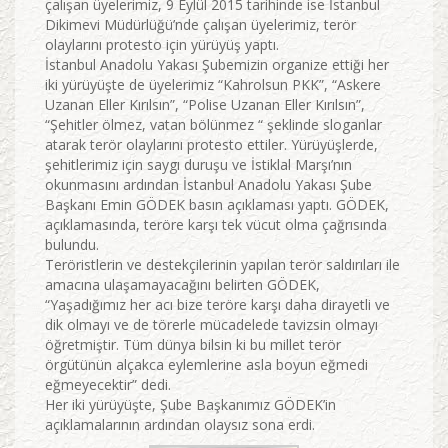
çalışan üyelerimiz, 9 Eylül 2015 tarihinde ise İstanbul
Dikimevi Müdürlüğü’nde çalışan üyelerimiz, terör
olaylarını protesto için yürüyüş yaptı.
İstanbul Anadolu Yakası Şubemizin organize ettiği her
iki yürüyüşte de üyelerimiz “Kahrolsun PKK”, “Askere
Uzanan Eller Kırılsın”, “Polise Uzanan Eller Kırılsın”,
“Şehitler ölmez, vatan bölünmez “ şeklinde sloganlar
atarak terör olaylarını protesto ettiler. Yürüyüşlerde,
şehitlerimiz için saygı duruşu ve İstiklal Marşı’nın
okunmasını ardından İstanbul Anadolu Yakası Şube
Başkanı Emin GÖDEK basın açıklaması yaptı. GÖDEK,
açıklamasında, teröre karşı tek vücut olma çağrısında
bulundu.
Teröristlerin ve destekçilerinin yapılan terör saldırıları ile
amacına ulaşamayacağını belirten GÖDEK,
“Yaşadığımız her acı bize teröre karşı daha dirayetli ve
dik olmayı ve de törerle mücadelede tavizsin olmayı
öğretmiştir. Tüm dünya bilsin ki bu millet terör
örgütünün alçakca eylemlerine asla boyun eğmedi
eğmeyecektir” dedi.
Her iki yürüyüşte, Şube Başkanımız GÖDEK’in
açıklamalarının ardından olaysız sona erdi.