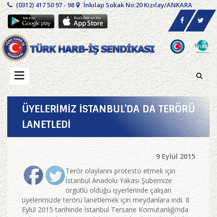
(0312) 417 50 97 - 98
İnkılap Sokak No:20 Kızılay/ANKARA
ÜYELERİMİZ İSTANBUL’DA DA TERÖRÜ
LANETLEDİ
9 Eylül 2015
Terör olaylarını protesto etmek için
İstanbul Anadolu Yakası Şubemize
örgütlü olduğu işyerlerinde çalışan
üyelerimizde terörü lanetlemek için meydanlara indi. 8
Eylül 2015 tarihinde İstanbul Tersane Komutanlığı’nda