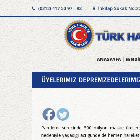
(0312) 417 50 97 - 98
İnkılap Sokak No:2
ANASAYFA
SENDİ
ÜYELERİMİZ DEPREMZEDELERİMİ
Pandemi sürecinde 500 milyon maske üreterek 
nedeniyle yaşadığı acı günde de hemen harekete 