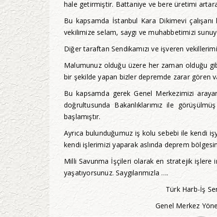
hale getirmiştir. Battaniye ve bere üretimi art
Bu kapsamda İstanbul Kara Dikimevi çalışanı k
vekilimize selam, saygı ve muhabbetimizi sunuy
Diğer taraftan Sendikamızı ve işveren vekillerim
Malumunuz olduğu üzere her zaman olduğu gibi de
bir şekilde yapan bizler depremde zarar gören 
Bu kapsamda gerek Genel Merkezimizi arayarak g
doğrultusunda Bakanlıklarımız ile görüşülmü
başlamıştır.
Ayrıca bulunduğumuz iş kolu sebebi ile kendi işy
kendi işlerimizi yaparak aslında deprem bölgesi
Milli Savunma İşçileri olarak en stratejik işler
yaşatıyorsunuz. Saygılarımızla ….
Türk Harb-İş Sendik
Genel Merkez Yönetim K