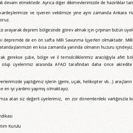
arak devam etmektedir. Ayrıca diğer dikimevlerimizde de hazırlıklar 
ardeşlerimize ve işveren vekilimize yine aynı zamanda Ankara Ha
oruz.
izi arayarak deprem bölgesinde görev almak için çırpınan bütün üyeler
premde de en ön safta Milli Savunma İşyerleri olmaktadır. Milli Sav
vatandaşlarımızın en kısa zamanda yanında olmanın huzuru içindeyiz
erekse şube, bölge ve il temsilciliklerimiz aracılığıyla afet böl
ş olup üyelerimiz arasında AFAD tarafından daha önce akredite e
erlerimizde yaptığımız işlerin (gemi, uçak, helikopter vb…) araçların 
ne en iyi yardımı yapmış olmaktayız.
e imza atan siz değerli üyelerimiz, en zor dönemlerdeki varlığınızla
ası
urulu