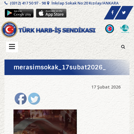
(0312) 417 50 97 - 98
İnkılap Sokak No:20 Kızılay/ANKARA
merasimsokak_17subat2026_
17 Şubat 2026