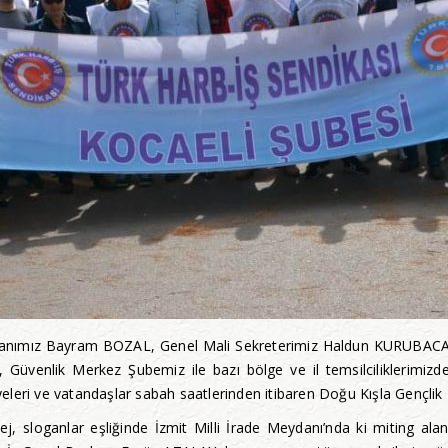
aşkanımız Bayram BOZAL, Genel Mali Sekreterimiz Haldun KURUBACA
Güvenlik Merkez Şubemiz ile bazı bölge ve il temsilciliklerimizde
leri ve vatandaşlar sabah saatlerinden itibaren Doğu Kışla Gençlik P
j, sloganlar eşliğinde İzmit Milli İrade Meydanı’nda ki miting al