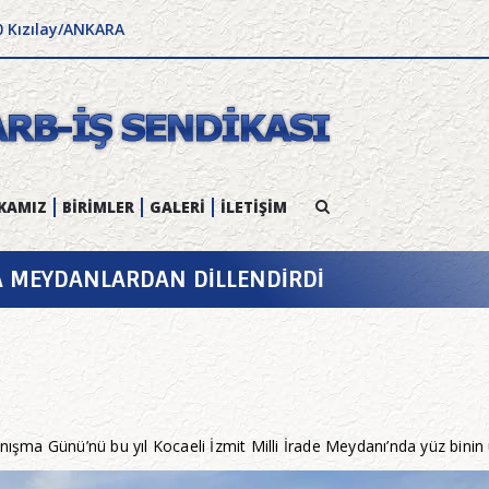
0 Kızılay/ANKARA
KAMIZ
BİRİMLER
GALERİ
İLETİŞİM
’TA MEYDANLARDAN DİLLENDİRDİ
a Günü’nü bu yıl Kocaeli İzmit Milli İrade Meydanı’nda yüz binin ü