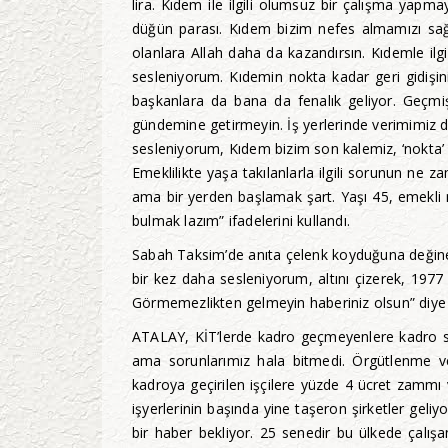
lira. Kıdem ile ilgili olumsuz bir çalışma yapm
düğün parası. Kıdem bizim nefes almamızı sağlı
olanlara Allah daha da kazandırsın. Kıdemle ilgi
sesleniyorum. Kıdemin nokta kadar geri gidişin
başkanlara da bana da fenalık geliyor. Geçmiş
gündemine getirmeyin. İş yerlerinde verimimiz
sesleniyorum, Kıdem bizim son kalemiz, ‘nokta’ 
Emeklilikte yaşa takılanlarla ilgili sorunun n
ama bir yerden başlamak şart. Yaşı 45, emekli ma
bulmak lazım” ifadelerini kullandı.
Sabah Taksim’de anıta çelenk koyduğuna değinen 
bir kez daha sesleniyorum, altını çizerek, 197
Görmemezlikten gelmeyin haberiniz olsun” diye
ATALAY, KİT’lerde kadro geçmeyenlere kadro sözü 
ama sorunlarımız hala bitmedi. Örgütlenme ve
kadroya geçirilen işçilere yüzde 4 ücret zammı 
işyerlerinin başında yine taşeron şirketler geliyor
bir haber bekliyor. 25 senedir bu ülkede çalış