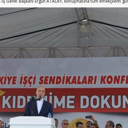
İş Genel Başkanı Ergün ATALAY, konuşmasına tüm emekçilerin günü