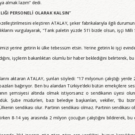
ya almak lazım” dedi.
LIĞI PERSONELİ OLARAK KALSIN”
zelleştirilmesini eleştiren ATALAY, şeker fabrikalarıyla ilgili durum
larını vurgulayarak, “Tank paletin yüzde 51’i bizde olsun, işçi Mil
imizi yerine getirin ki ülke tebessüm etsin. Yerine getirin ki işçi evind
ı, işçilerin bakanlıktan olumlu bir haber beklediğini belirterek, bu m
larını aktaran ATALAY, şunları söyledi: “17 milyonun çalıştığı yerde 2
bazıları bağırıyor. Ben bu alandan Türkiye’deki bütün emekçilere se
kanın şemsiyesi altında olmak istiyorsanız o sendikanın üyesi o
. Şube müdürleri, bazı belediye başkanları, vekiller, ‘Bu bizim
 Ülkenin sendikası olur. Partinin sendikası olmaz. Partinin sendikası ol
en 8-14 yaş arasında 2 milyon çocuğun çalıştığını bildirerek, bu çoc