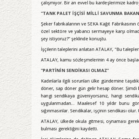
çalışmıyor. Bir an evvel bu kardeşlerimize kadro
“TANK PALET İŞÇİSİ MİLLİ SAVUNMA BAKAN
Şeker fabrikalarının ve SEKA Kağıt Fabrikasının ö
özel sektöre ve yabancı sermayeye karşı olmadık
şey istiyoruz?” şeklinde konuştu.
İşçilerin taleplerini anlatan ATALAY, “Bu talepler
ATALAY, kamu sözleşmelerinin 4 ay önce başladığın
“PARTİNİN SENDİKASI OLMAZ”
Kadınlarla ilgili sorunları ülke gündemine taşıdık
döner, sap döner gün gelir hesap döner. Şimdi 
hangi sendikaya güveniyorsanız, hangi sendi
uygulanmadan… Maalesef 10 yıldır bunu gördük
sığınmasınlar. Sendikalar, işçinin sendikası olur.
ATALAY, ülkede okula gitmesi, oynaması gerekirk
bulması gerektiğini kaydetti.