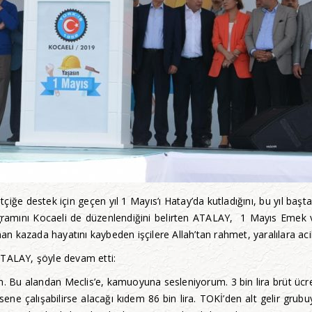
tçiğe destek için geçen yıl 1 Mayıs’ı Hatay’da kutladığını, bu yıl ba
gramını Kocaeli de düzenlendiğini belirten ATALAY, 1 Mayıs Emek 
kazada hayatını kaybeden işçilere Allah’tan rahmet, yaralılara acil ş
ATALAY, şöyle devam etti:
. Bu alandan Meclis’e, kamuoyuna sesleniyorum. 3 bin lira brüt ücre
 sene çalışabilirse alacağı kıdem 86 bin lira. TOKİ’den alt gelir grub