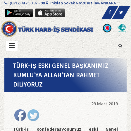
(0312) 417 50 97 - 98
İnkılap Sokak No:20 Kızılay/ANKARA
TÜRK-İŞ ESKİ GENEL BAŞKANIMIZ
KUMLU’YA ALLAH’TAN RAHMET
DİLİYORUZ
29 Mart 2019
Türk-İş Konfederasyonumuz eski Genel