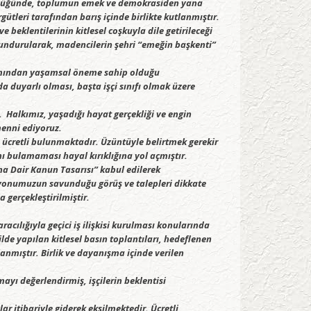
ülüğünde, toplumun emek ve demokrasiden yana
ütleri tarafından barış içinde birlikte kutlanmıştır.
beklentilerinin kitlesel coşkuyla dile getirileceği
lundurularak, madencilerin şehri “emeğin başkenti”
akımından yaşamsal öneme sahip olduğu
a duyarlı olması, başta işçi sınıfı olmak üzere
. Halkımız, yaşadığı hayat gerçekliği ve engin
menni ediyoruz.
yon ücretli bulunmaktadır. Üzüntüyle belirtmek gerekir
anı bulamaması hayal kırıklığına yol açmıştır.
a Dair Kanun Tasarısı” kabul edilerek
syonumuzun savunduğu görüş ve talepleri dikkate
 gerçekleştirilmiştir.
cılığıyla geçici iş ilişkisi kurulması konularında
de yapılan kitlesel basın toplantıları, hedeflenen
anmıştır. Birlik ve dayanışma içinde verilen
yı değerlendirmiş, işçilerin beklentisi
ar itibariyle giderek eksilmektedir. Ücretli