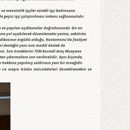
ve mevsimlik işçiler sürekli işçi kadrosuna
 geçici işçi çalıştırılması imkanı sağlanmalıdır.
arı ve yapılan açıklamalar doğrultusunda -bir an
sına yol açabilecek düzenlemeler yerine, sektörün
endikasının örgütlü olduğu, Kastamonu’da faaliyet
i desteğin yanı sıra maddi destek de
oruz. Son örneklerini TEM Kocaeli Araç Muayene
işten çıkarmalara son verilmelidir. Aynı biçimde,
 hakkına yapılmış saldırının yeni bir örneğidir.
klı ve meşru bütün mücadeleleri desteklemekte ve