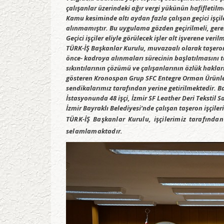
çalışanlar üzerindeki ağır vergi yükünün hafifletilm
Kamu kesiminde altı aydan fazla çalışan geçici işçi
alınmamıştır. Bu uygulama gözden geçirilmeli, gerekt
Geçici işçiler eliyle görülecek işler alt işverene ve
TÜRK-İŞ Başkanlar Kurulu, muvazaalı olarak taşeron i
önce- kadroya alınmaları sürecinin başlatılmasını t
sıkıntılarının çözümü ve çalışanlarının özlük hakla
gösteren Kronospan Grup SFC Entegre Orman Ürünleri
sendikalarımız tarafından yerine getirilmektedir. B
İstasyonunda 48 işçi, İzmir SF Leather Deri Tekstil S
İzmir Bayraklı Belediyesi’nde çalışan taşeron işçile
TÜRK-İŞ Başkanlar Kurulu, işçilerimiz tarafında
selamlamaktadır.