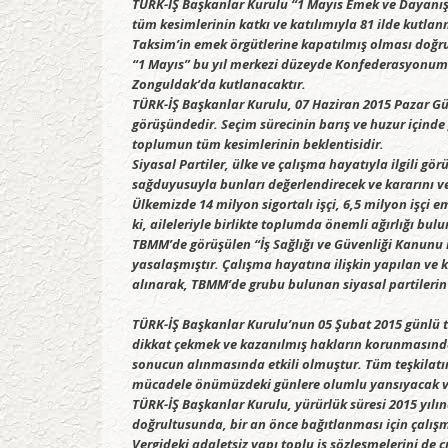
TÜRK-İŞ Başkanlar Kurulu “1 Mayıs Emek ve Dayan
tüm kesimlerinin katkı ve katılımıyla 81 ilde kutlan
Taksim’in emek örgütlerine kapatılmış olması doğru v
“1 Mayıs” bu yıl merkezi düzeyde Konfederasyonumuz
Zonguldak’da kutlanacaktır.
TÜRK-İŞ Başkanlar Kurulu, 07 Haziran 2015 Pazar G
görüşündedir. Seçim sürecinin barış ve huzur içinde 
toplumun tüm kesimlerinin beklentisidir.
Siyasal Partiler, ülke ve çalışma hayatıyla ilgili g
sağduyusuyla bunları değerlendirecek ve kararını v
Ülkemizde 14 milyon sigortalı işçi, 6,5 milyon işçi e
ki, aileleriyle birlikte toplumda önemli ağırlığı bu
TBMM’de görüşülen “İş Sağlığı ve Güvenliği Kanunu
yasalaşmıştır. Çalışma hayatına ilişkin yapılan v
alınarak, TBMM’de grubu bulunan siyasal partilerin 
TÜRK-İŞ Başkanlar Kurulu’nun 05 Şubat 2015 günlü top
dikkat çekmek ve kazanılmış hakların korunmasında v
sonucun alınmasında etkili olmuştur. Tüm teşkilatım
mücadele önümüzdeki günlere olumlu yansıyacak ve 
TÜRK-İŞ Başkanlar Kurulu, yürürlük süresi 2015 yılı
doğrultusunda, bir an önce bağıtlanması için çalışm
Vergideki adaletsiz yapı toplu iş sözleşmelerini de ç