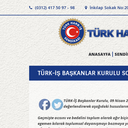
(0312) 417 50 97 - 98
İnkılap Sokak No:2
ANASAYFA
SENDİ
TÜRK-İŞ BAŞKANLAR KURULU SO
TÜRK-İŞ Başkanlar Kurulu, 09 Nisan 
değerlendirerek aşağıdaki hususların
Geçmişte acısını ve bedelini toplum olarak ağır biç
egemen kılarak toplumsal dayanışmayı bozmaya yöne