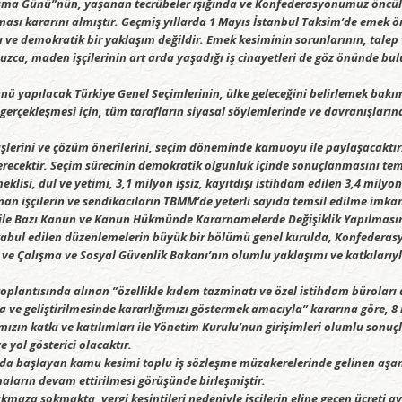
ışma Günü”nün, yaşanan tecrübeler ışığında ve Konfederasyonumuz önc
ması kararını almıştır. Geçmiş yıllarda 1 Mayıs İstanbul Taksim’de emek örg
e demokratik bir yaklaşım değildir. Emek kesiminin sorunlarının, talep ve 
ca, maden işçilerinin art arda yaşadığı iş cinayetleri de göz önünde bu
ünü yapılacak Türkiye Genel Seçimlerinin, ülke geleceğini belirlemek b
gerçekleşmesi için, tüm tarafların siyasal söylemlerinde ve davranışlarınd
örüşlerini ve çözüm önerilerini, seçim döneminde kamuoyu ile paylaşacaktır
erecektir. Seçim sürecinin demokratik olgunluk içinde sonuçlanmasını te
meklisi, dul ve yetimi, 3,1 milyon işsiz, kayıtdışı istihdam edilen 3,4 mil
lunan işçilerin ve sendikacıların TBMM’de yeterli sayıda temsil edilme imk
 ile Bazı Kanun ve Kanun Hükmünde Kararnamelerde Değişiklik Yapılmasın
e kabul edilen düzenlemelerin büyük bir bölümü genel kurulda, Konfedera
ve Çalışma ve Sosyal Güvenlik Bakanı’nın olumlu yaklaşımı ve katkılarıyla
lantısında alınan ”özellikle kıdem tazminatı ve özel istihdam büroları ara
e geliştirilmesinde kararlığımızı göstermek amacıyla” kararına göre, 8 il
ızın katkı ve katılımları ile Yönetim Kurulu’nun girişimleri olumlu sonuçl
yol gösterici olacaktır.
nda başlayan kamu kesimi toplu iş sözleşme müzakerelerinde gelinen aşama
aların devam ettirilmesi görüşünde birleşmiştir.
ıkmaza sokmakta, vergi kesintileri nedeniyle işçilerin eline geçen ücreti ayl