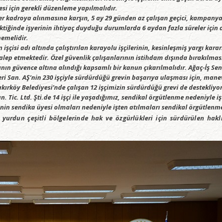
esi için gerekli düzenleme yapılmalıdır.
ler kadroya alınmasına karşın, 5 ay 29 günden az çalışan geçici, kampanya 
iğinde işyerinin ihtiyaç duyduğu durumlarda 6 aydan fazla süreler için de
rilmemelidir.
şçisi adı altında çalıştırılan karayolu işçilerinin, kesinleşmiş yargı kar
alep etmektedir. Özel güvenlik çalışanlarının istihdam dışında bırakılma
rının güvence altına alındığı kapsamlı bir kanun çıkarılmalıdır. Ağaç-İş S
 San. AŞ’nin 230 işçiyle sürdürdüğü grevin başarıya ulaşması için, manev
akırköy Belediyesi’nde çalışan 12 işçimizin sürdürdüğü grevi de destekliy
an. Tic. Ltd. Şti.de 14 işçi ile yaşadığımız, sendikal örgütlenme nedeniyle 
rinin sendika üyesi olmaları nedeniyle işten atılmaları sendikal örgütlenme
n yurdun çeşitli bölgelerinde hak ve özgürlükleri için sürdürülen ha