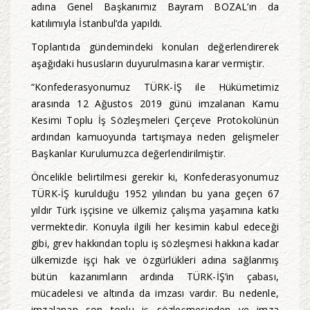
adına Genel Başkanımız Bayram BOZAL’ın da
katılımıyla İstanbul’da yapıldı.
Toplantıda gündemindeki konuları değerlendirerek
aşağıdaki hususların duyurulmasına karar vermiştir.
“Konfederasyonumuz TÜRK-İŞ ile Hükümetimiz
arasında 12 Ağustos 2019 günü imzalanan Kamu
Kesimi Toplu İş Sözleşmeleri Çerçeve Protokolünün
ardından kamuoyunda tartışmaya neden gelişmeler
Başkanlar Kurulumuzca değerlendirilmiştir.
Öncelikle belirtilmesi gerekir ki, Konfederasyonumuz
TÜRK-İŞ kurulduğu 1952 yılından bu yana geçen 67
yıldır Türk işçisine ve ülkemiz çalışma yaşamına katkı
vermektedir. Konuyla ilgili her kesimin kabul edeceği
gibi, grev hakkından toplu iş sözleşmesi hakkına kadar
ülkemizde işçi hak ve özgürlükleri adına sağlanmış
bütün kazanımların ardında TÜRK-İŞ’in çabası,
mücadelesi ve altında da imzası vardır. Bu nedenle,
imzalanan son toplu iş sözleşmesinden ve imza