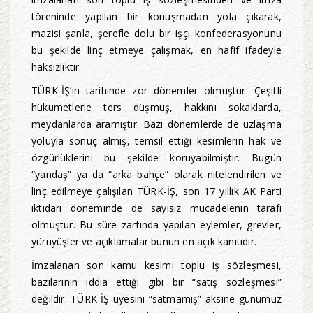
töreninde yapılan bir konuşmadan yola çıkarak,
mazisi şanla, şerefle dolu bir işçi konfederasyonunu
bu şekilde linç etmeye çalışmak, en hafif ifadeyle
haksızlıktır.
TÜRK-İŞ’in tarihinde zor dönemler olmuştur. Çeşitli
hükümetlerle ters düşmüş, hakkını sokaklarda,
meydanlarda aramıştır. Bazı dönemlerde de uzlaşma
yoluyla sonuç almış, temsil ettiği kesimlerin hak ve
özgürlüklerini bu şekilde koruyabilmiştir. Bugün
“yandaş” ya da “arka bahçe” olarak nitelendirilen ve
linç edilmeye çalışılan TÜRK-İŞ, son 17 yıllık AK Parti
iktidarı döneminde de sayısız mücadelenin tarafı
olmuştur. Bu süre zarfında yapılan eylemler, grevler,
yürüyüşler ve açıklamalar bunun en açık kanıtıdır.
İmzalanan son kamu kesimi toplu iş sözleşmesi,
bazılarının iddia ettiği gibi bir “satış sözleşmesi”
değildir. TÜRK-İŞ üyesini “satmamış” aksine günümüz