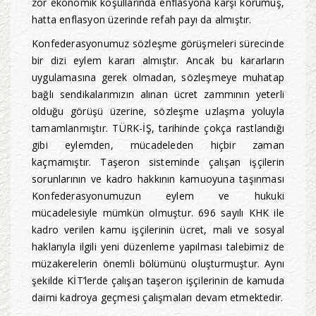
zor ekonomik koşullarında enflasyona karşı korumuş,
hatta enflasyon üzerinde refah payı da almıştır.
Konfederasyonumuz sözleşme görüşmeleri sürecinde
bir dizi eylem kararı almıştır. Ancak bu kararların
uygulamasına gerek olmadan, sözleşmeye muhatap
bağlı sendikalarımızın alınan ücret zammının yeterli
olduğu görüşü üzerine, sözleşme uzlaşma yoluyla
tamamlanmıştır. TÜRK-İŞ, tarihinde çokça rastlandığı
gibi eylemden, mücadeleden hiçbir zaman
kaçmamıştır. Taşeron sisteminde çalışan işçilerin
sorunlarının ve kadro hakkının kamuoyuna taşınması
Konfederasyonumuzun eylem ve hukuki
mücadelesiyle mümkün olmuştur. 696 sayılı KHK ile
kadro verilen kamu işçilerinin ücret, mali ve sosyal
haklarıyla ilgili yeni düzenleme yapılması talebimiz de
müzakerelerin önemli bölümünü oluşturmuştur. Aynı
şekilde KİT’lerde çalışan taşeron işçilerinin de kamuda
daimi kadroya geçmesi çalışmaları devam etmektedir.