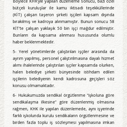
Böylece KHK’yle yapılan düzenleme sonucu, bazı özel
bütçeli kuruluşlar ile kamu iktisadi teşekküllerinde
(KİT) çalışan taşeron şirketi işçileri kapsam dışında
bırakılmış ve kadroya alınmamıştır. Bunun sonucu 58
KİT’te çalışan yaklaşık 50 bin işçi mağdur edilmiştir.
Bunların da kapsama alınması hususunda olumlu
haber beklenmektedir.
5- Yerel yönetimlerde çalıştırılan işçiler arasında da
ayrım yapılmış, personel çalıştırılmasına dayalı hizmet
alımı ihalelerinde çalıştırılan işçiler kapsamda olurken,
halen belediye şirketi bünyesinde istihdam edilen
işçilerin belediyenin kendi kadrosuna geçişleri söz
konusu olmamaktadır.
6- Hukukumuzda sendikal örgütlenme “işkoluna göre
sendikalaşma ilkesine” göre düzenlenmiş olmasına
rağmen, KHK ile yapılan düzenlemede, aynı işyerinde
farklı işkolunda kurulu sendikaların örgütlenmesine ve
birden fazla toplu iş sözleşmesi yapılmasına imkan