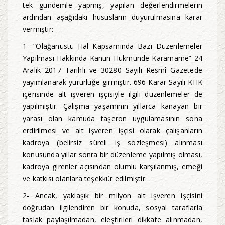
tek gündemle yapmış, yapılan değerlendirmelerin
ardından aşağıdaki hususların duyurulmasına karar
vermiştir:
1- “Olağanüstü Hal Kapsamında Bazı Düzenlemeler
Yapılması Hakkında Kanun Hükmünde Kararname” 24
Aralık 2017 Tarihli ve 30280 Sayılı Resmî Gazetede
yayımlanarak yürürlüğe girmiştir. 696 Karar Sayılı KHK
içerisinde alt işveren işçisiyle ilgili düzenlemeler de
yapılmıştır. Çalışma yaşamının yıllarca kanayan bir
yarası olan kamuda taşeron uygulamasının sona
erdirilmesi ve alt işveren işçisi olarak çalışanların
kadroya (belirsiz süreli iş sözleşmesi) alınması
konusunda yıllar sonra bir düzenleme yapılmış olması,
kadroya girenler açısından olumlu karşılanmış, emeği
ve katkısı olanlara teşekkür edilmiştir.
2- Ancak, yaklaşık bir milyon alt işveren işçisini
doğrudan ilgilendiren bir konuda, sosyal taraflarla
taslak paylaşılmadan, eleştirileri dikkate alınmadan,