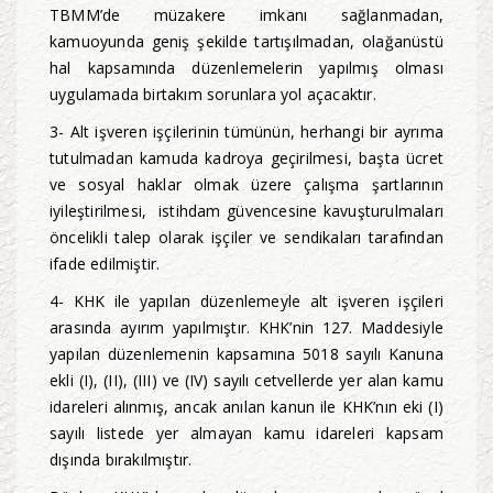
TBMM’de müzakere imkanı sağlanmadan,
kamuoyunda geniş şekilde tartışılmadan, olağanüstü
hal kapsamında düzenlemelerin yapılmış olması
uygulamada birtakım sorunlara yol açacaktır.
3- Alt işveren işçilerinin tümünün, herhangi bir ayrıma
tutulmadan kamuda kadroya geçirilmesi, başta ücret
ve sosyal haklar olmak üzere çalışma şartlarının
iyileştirilmesi, istihdam güvencesine kavuşturulmaları
öncelikli talep olarak işçiler ve sendikaları tarafından
ifade edilmiştir.
4- KHK ile yapılan düzenlemeyle alt işveren işçileri
arasında ayırım yapılmıştır. KHK’nin 127. Maddesiyle
yapılan düzenlemenin kapsamına 5018 sayılı Kanuna
ekli (I), (II), (III) ve (IV) sayılı cetvellerde yer alan kamu
idareleri alınmış, ancak anılan kanun ile KHK’nın eki (I)
sayılı listede yer almayan kamu idareleri kapsam
dışında bırakılmıştır.