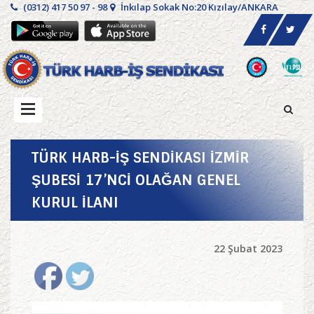
(0312) 417 50 97 - 98
İnkılap Sokak No:20 Kızılay/ANKARA
TÜRK HARB-İŞ SENDİKASI İZMİR
ŞUBESİ 17’NCİ OLAĞAN GENEL
KURUL İLANI
22 Şubat 2023