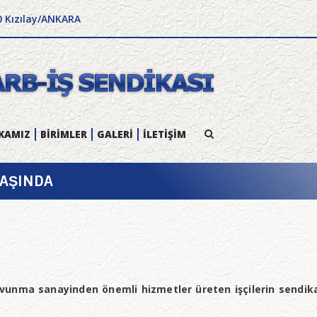
0 Kızılay/ANKARA
KAMIZ
BİRİMLER
GALERİ
İLETİŞİM
YAŞINDA
avunma sanayinden önemli hizmetler üreten işçilerin sendika