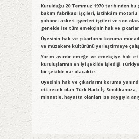
Kurulduğu 20 Temmuz 1970 tarihinden bu güne
bakım fabrikası işçileri, istihkâm motorlu i
yabancı askeri işyerleri işçileri ve son ol
genelde ise tüm emekçinin hak ve çıkarla
Üyesinin hak ve çıkarlarını koruma müca
ve müzakere kültürünü yerleştirmeye çalış
Yarım asırdır emeğe ve emekçiye hak ettiğ
kuruluşlarının en iyi şekilde işlediği Tür
bir şekilde var olacaktır.
Üyesinin hak ve çıkarlarını koruma yanı
ettirecek olan Türk Harb-İş Sendikamıza, 
minnetle, hayatta olanları ise saygıyla anı