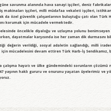
 savunma alanında hava sanayi işçileri, deniz fabrikaları işçi
ş makinaları işçileri, milli müdafaa vekaleti işçileri, istihka
arak da özel güvenlik çalışanlarının buluştuğu çatı olan Türk 
rını korumak için mücadele vermektedir.
delesinde öncelikle diyaloğu ve uzlaşma yolunu benimseye
ırken, dayatmalar karşısında ise her zaman dik durmasını bil
i değerin verildiği, sosyal adaletin sağlandığı, milli ira
kiye için mücadelesini devam ettiren Türk Harb-İş Sendikamız
nda çalışma hayatı ve ülke gündemindeki sorunların çözüm
47 yaşının haklı gururu ve onurunu yaşatan üyelerimiz ve y
yoruz.