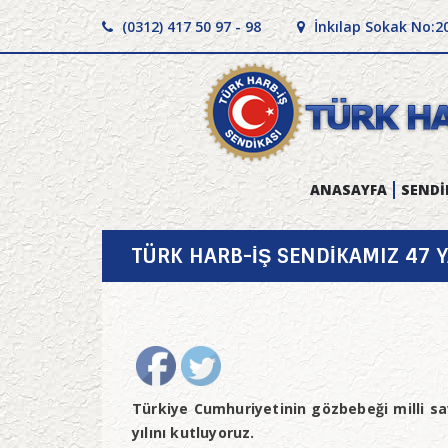
(0312) 417 50 97 - 98
İnkılap Sokak No:2
ANASAYFA
SENDİ
TÜRK HARB-İŞ SENDİKAMIZ 47 
Türkiye Cumhuriyetinin gözbebeği milli s
yılını kutluyoruz.