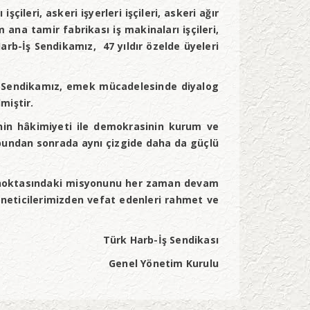
leri, askeri işyerleri işçileri, askeri ağır
m ana tamir fabrikası iş makinaları işçileri,
Harb-İş Sendikamız, 47 yıldır özelde üyeleri
n Sendikamız, emek mücadelesinde diyalog
miştir.
denin hâkimiyeti ile demokrasinin kurum ve
, bundan sonrada aynı çizgide daha da güçlü
ü noktasındaki misyonunu her zaman devam
öneticilerimizden vefat edenleri rahmet ve
Türk Harb-İş Sendikası
Genel Yönetim Kurulu