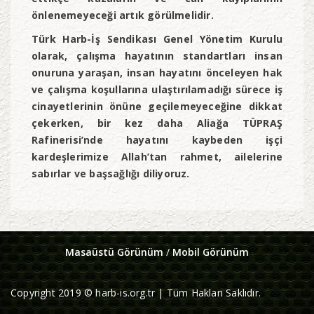
önlenemeyeceği artık görülmelidir.
Türk Harb-İş Sendikası Genel Yönetim Kurulu
olarak, çalışma hayatının standartları insan
onuruna yaraşan, insan hayatını önceleyen hak
ve çalışma koşullarına ulaştırılamadığı sürece iş
cinayetlerinin önüne geçilemeyeceğine dikkat
çekerken,
bir kez daha Aliağa TÜPRAŞ
Rafinerisi’nde hayatını kaybeden işçi
kardeşlerimize Allah’tan rahmet, ailelerine
sabırlar ve başsağlığı diliyoruz.
Masaüstü Görünüm
/
Mobil Görünüm
Copyright 2019 © harb-is.org.tr | Tüm Hakları Saklıdır.