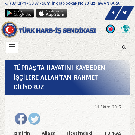
(0312) 417 50 97 - 98
İnkılap Sokak No:20 Kızılay/ANKARA
TÜPRAŞ’TA HAYATINI KAYBEDEN
İŞÇİLERE ALLAH’TAN RAHMET
DİLİYORUZ
11 Ekim 2017
İzmir’in Aliağa İlçesi’ndeki TÜPRAŞ