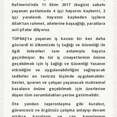
Rafinerisi’nde 11 Ekim 2017 (bugün) sabahı
yaşanan patlamada 4 işçi hayatını kaybetti, 2
işçi yaralandı. Hayatını kaybeden işçilere
Allah’tan rahmet, ailelerine başsağlığı, yaralılara
acil şifalar diliyoruz.
TÜPRAŞ’ta yaşanan iş kazası bir kez daha
gösterdi ki ülkemizde İş Sağlığı ve Güvenliği ile
ilgili önlemleri tam anlamıyla hayata
geçirilmiyor. Bu tür iş cinayetlerinin önüne
geçebilmek için İş Sağlığı ve Güvenliği Yasanın
etkinliğini ve uygulanabilirliğini sağlayacak
tedbirler en tavizsiz biçimde uygulamalıdır.
Devlet, işveren ve çalışan yaşanacak muhtemel
kazaların önüne geçebilmek için üzerlerine
düşen tüm sorumlulukları yerine getirmelidir.
Öte yandan taşeronlaşma gibi kuralsız,
güvencesiz ve örgütsüz çalışma anlayışı devam
ettikçe kazaların ve can kayıplarının