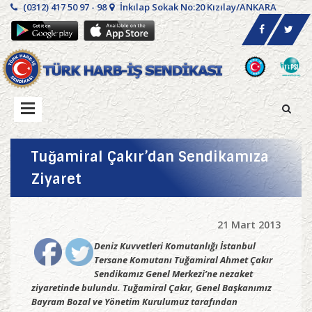
(0312) 417 50 97 - 98
İnkılap Sokak No:20 Kızılay/ANKARA
Tuğamiral Çakır’dan Sendikamıza
Ziyaret
21 Mart 2013
Deniz Kuvvetleri Komutanlığı İstanbul
Tersane Komutanı Tuğamiral Ahmet Çakır
Sendikamız Genel Merkezi’ne nezaket
ziyaretinde bulundu. Tuğamiral Çakır, Genel Başkanımız
Bayram Bozal ve Yönetim Kurulumuz tarafından