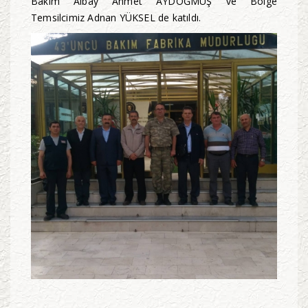
Bakım Albay Ahmet AYDOĞMUŞ ve Bölge
Temsilcimiz Adnan YÜKSEL de katıldı.