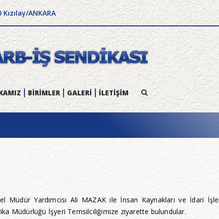
0 Kızılay/ANKARA
KAMIZ
BİRİMLER
GALERİ
İLETİŞİM
nel Müdür Yardımcısı Ali MAZAK ile İnsan Kaynakları ve İdari İ
a Müdürlüğü İşyeri Temsilciliğimize ziyarette bulundular.