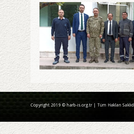
Copyright 2019 © harb-is.org.tr | Tüm Hakları Saklıdı