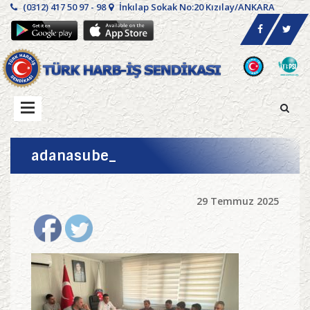
(0312) 417 50 97 - 98
İnkılap Sokak No:20 Kızılay/ANKARA
adanasube_
29 Temmuz 2025