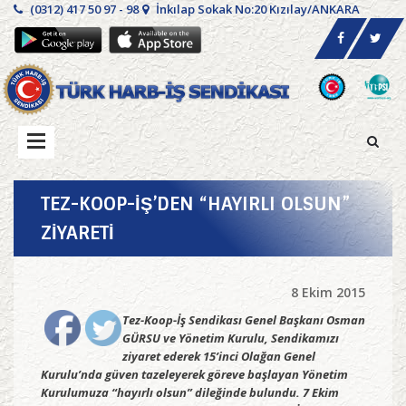
(0312) 417 50 97 - 98
İnkılap Sokak No:20 Kızılay/ANKARA
TEZ-KOOP-İŞ’DEN “HAYIRLI OLSUN”
ZİYARETİ
8 Ekim 2015
Tez-Koop-İş Sendikası Genel Başkanı Osman
GÜRSU ve Yönetim Kurulu, Sendikamızı
ziyaret ederek 15’inci Olağan Genel
Kurulu’nda güven tazeleyerek göreve başlayan Yönetim
Kurulumuza “hayırlı olsun” dileğinde bulundu. 7 Ekim