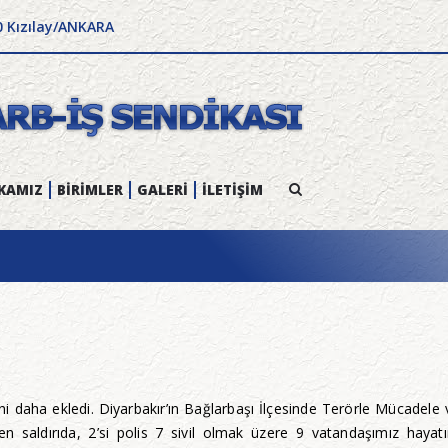
0 Kızılay/ANKARA
KAMIZ
BİRİMLER
GALERİ
İLETİŞİM
isini daha ekledi. Diyarbakır’ın Bağlarbaşı İlçesinde Terörle Mücad
en saldırıda, 2’si polis 7 sivil olmak üzere 9 vatandaşımız haya