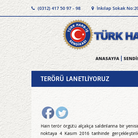
(0312) 417 50 97 - 98
İnkılap Sokak No:2
ANASAYFA
SENDİ
TERÖRÜ LANETLİYORUZ
Hain terör örgütü alçakça saldırılarına bir yen
noktaya 4 Kasım 2016 tarihinde gerçekleştiril