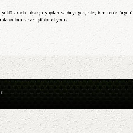
klü araçla alçakça yapılan saldırıyı gerçekleştiren terör örgütü ve 
ananlara ise acil şifalar diliyoruz.
r.