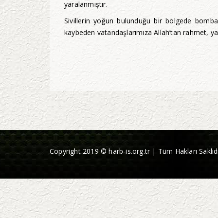
yaralanmıştır.
Sivillerin yoğun bulunduğu bir bölgede bomba yü
kaybeden vatandaşlarımıza Allah’tan rahmet, yaral
Copyright 2019 © harb-is.org.tr | Tüm Hakları Saklıdı