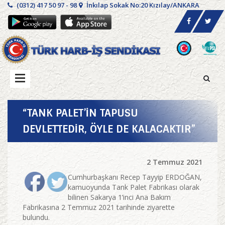
(0312) 417 50 97 - 98
İnkılap Sokak No:20 Kızılay/ANKARA
“TANK PALET’İN TAPUSU
DEVLETTEDİR, ÖYLE DE KALACAKTIR”
2 Temmuz 2021
Cumhurbaşkanı Recep Tayyip ERDOĞAN,
kamuoyunda Tank Palet Fabrikası olarak
bilinen Sakarya 1’inci Ana Bakım
Fabrikasına 2 Temmuz 2021 tarihinde ziyarette
bulundu.