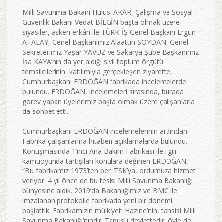
Milli Savunma Bakanı Hulusi AKAR, Çalışma ve Sosyal
Güvenlik Bakanı Vedat BİLGİN başta olmak üzere
siyasiler, askeri erkân ile TÜRK-İŞ Genel Başkanı Ergün
ATALAY, Genel Başkanımız Alaattin SOYDAN, Genel
Sekreterimiz Yaşar YAVUZ ve Sakarya Şube Başkanımız
İsa KAYA’nın da yer aldığı sivil toplum örgütü
temsilcilerinin katılımıyla gerçekleşen ziyarette,
Cumhurbaşkanı ERDOĞAN fabrikada incelemelerde
bulundu. ERDOĞAN, incelemeleri sırasında, burada
görev yapan üyelerimiz başta olmak üzere çalışanlarla
da sohbet etti.
Cumhurbaşkanı ERDOĞAN incelemelerinin ardından
Fabrika çalışanlarına hitaben açıklamalarda bulundu.
Konuşmasında 1’inci Ana Bakım Fabrikası ile ilgili
kamuoyunda tartışılan konulara değinen ERDOĞAN,
“Bu fabrikamız 1973’ten beri TSK’ya, ordumuza hizmet
veriyor. 4 yıl önce de bu tesisi Milli Savunma Bakanlığı
bünyesine aldık. 2019’da Bakanlığımız ve BMC ile
imzalanan protokolle fabrikada yeni bir dönemi
başlattık. Fabrikamızın mülkiyeti Hazine’nin, tahsisi Milli
Savunma Bakanlığı’nındır. Tapusu devlettedir, öyle de