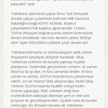
kalacaktır” dedi.
“Fabrikanın işletmesini yapan firma Türk firmasıdır.
Burada çalışan işçilerimizin kadroları Milli Savunma
Bakanlığı’na bağlı ASFAT AŞ’dedir. Böylece
çalışanlarımız hak kaybına uğramamıştır. Üretim,
TSK’nın ihtiyaçları doğrultusunda askerin kontrolünde
devam etmektedir. Her türlü denetim yetkisi MSB’ye
aittir” diyen ERDOĞAN sözlerine şöyle devam etti:
“Fabrikamızda kamu ve sivil kuruluşların optik sistem
ihtiyaçlarını karşılayan atölyede buradadır. Altay
Tankımızın üretimini de burada yapmayı inşallah
planlıyoruz. Yazılımdaki gençlerimize sordum, ne zaman
bitiyoruz bu işi diye, en kısa zamanda dediler. En kısa
zaman ne zaman, 2023’ün başında bunu yetiştirmeye
vakıfız, siz var mısınız? Ekibi sıkıştıracağız, hedef Altay
Tankının 2023’ün başında inşallah orduya teslim
törenini yapacağız. BMC istihdam ettiği ilave
mühendislerin katkısıyla ülkemizin yerli ve milli tank
projesini de gerçekleştirecektir. İnşallah tankı da burada
üreteceğiz. Bu donanım burada var. Fabrikanın