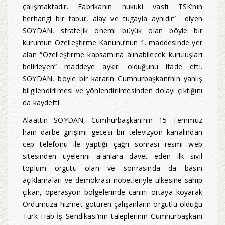
çalışmaktadır. Fabrikanın hukuki vasfı TSK’nın
herhangi bir tabur, alay ve tugayla aynıdır” diyen
SOYDAN, stratejik önemi büyük olan böyle bir
kurumun Özelleştirme Kanunu’nun 1. maddesinde yer
alan “Özelleştirme kapsamına alınabilecek kuruluşları
belirleyen” maddeye aykırı olduğunu ifade etti.
SOYDAN, böyle bir kararın Cumhurbaşkanı’nın yanlış
bilgilendirilmesi ve yönlendirilmesinden dolayı çıktığını
da kaydetti.
Alaattin SOYDAN, Cumhurbaşkanının 15 Temmuz
hain darbe girişimi gecesi bir televizyon kanalından
cep telefonu ile yaptığı çağrı sonrası resmi web
sitesinden üyelerini alanlara davet eden ilk sivil
toplum örgütü olan ve sonrasında da basın
açıklamaları ve demokrasi nöbetleriyle ülkesine sahip
çıkan, operasyon bölgelerinde canını ortaya koyarak
Ordumuza hizmet götüren çalışanların örgütlü olduğu
Türk Hab-İş Sendikası’nın taleplerinin Cumhurbaşkanı