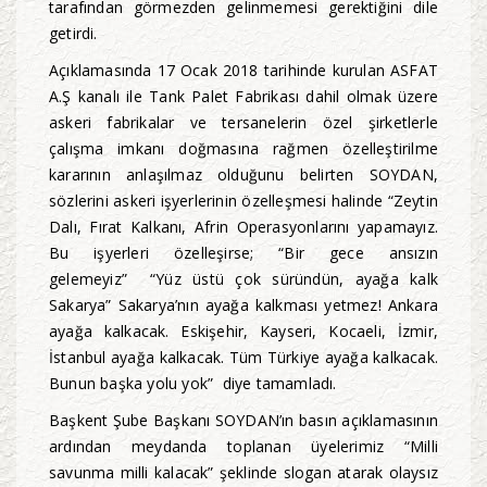
tarafından görmezden gelinmemesi gerektiğini dile
getirdi.
Açıklamasında 17 Ocak 2018 tarihinde kurulan ASFAT
A.Ş kanalı ile Tank Palet Fabrikası dahil olmak üzere
askeri fabrikalar ve tersanelerin özel şirketlerle
çalışma imkanı doğmasına rağmen özelleştirilme
kararının anlaşılmaz olduğunu belirten SOYDAN,
sözlerini askeri işyerlerinin özelleşmesi halinde “Zeytin
Dalı, Fırat Kalkanı, Afrin Operasyonlarını yapamayız.
Bu işyerleri özelleşirse; “Bir gece ansızın
gelemeyiz” “Yüz üstü çok süründün, ayağa kalk
Sakarya” Sakarya’nın ayağa kalkması yetmez! Ankara
ayağa kalkacak. Eskişehir, Kayseri, Kocaeli, İzmir,
İstanbul ayağa kalkacak. Tüm Türkiye ayağa kalkacak.
Bunun başka yolu yok” diye tamamladı.
Başkent Şube Başkanı SOYDAN’ın basın açıklamasının
ardından meydanda toplanan üyelerimiz “Milli
savunma milli kalacak” şeklinde slogan atarak olaysız