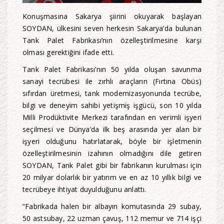
Konuşmasına Sakarya şiirini okuyarak başlayan
SOYDAN, ülkesini seven herkesin Sakarya’da bulunan
Tank Palet Fabrikası’nın özelleştirilmesine karşı
olması gerektiğini ifade etti.
Tank Palet Fabrikası’nın 50 yılda oluşan savunma
sanayi tecrübesi ile zırhlı araçların (Fırtına Obüs)
sıfırdan üretmesi, tank modernizasyonunda tecrübe,
bilgi ve deneyim sahibi yetişmiş işgücü, son 10 yılda
Milli Prodüktivite Merkezi tarafından en verimli işyeri
seçilmesi ve Dünya’da ilk beş arasında yer alan bir
işyeri olduğunu hatırlatarak, böyle bir işletmenin
özelleştirilmesinin izahının olmadığını dile getiren
SOYDAN, Tank Palet gibi bir fabrikanın kurulması için
20 milyar dolarlık bir yatırım ve en az 10 yıllık bilgi ve
tecrübeye ihtiyat duyulduğunu anlattı.
“Fabrikada halen bir albayın komutasında 29 subay,
50 astsubay, 22 uzman çavuş, 112 memur ve 714 işçi