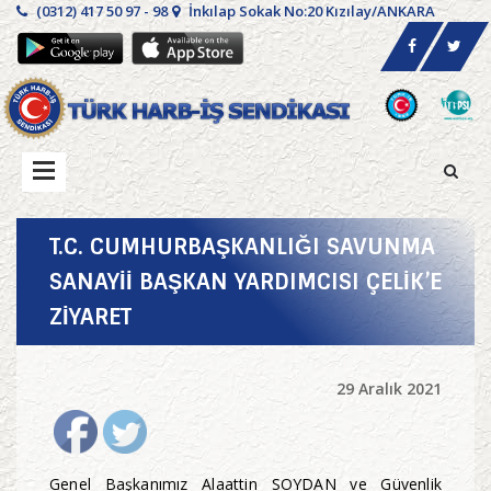
(0312) 417 50 97 - 98
İnkılap Sokak No:20 Kızılay/ANKARA
T.C. CUMHURBAŞKANLIĞI SAVUNMA
SANAYİİ BAŞKAN YARDIMCISI ÇELİK’E
ZİYARET
29 Aralık 2021
Genel Başkanımız Alaattin SOYDAN ve Güvenlik