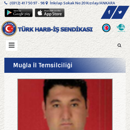
(0312) 417 50 97 - 98
İnkılap Sokak No:20 Kızılay/ANKARA
Muğla İl Temsilciliği