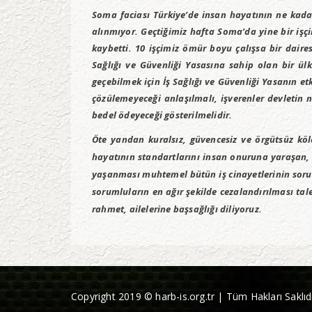
Soma faciası Türkiye’de insan hayatının ne kadar
alınmıyor. Geçtiğimiz hafta Soma’da yine bir işçi
kaybetti. 10 işçimiz ömür boyu çalışsa bir daire
Sağlığı ve Güvenliği Yasasına sahip olan bir ül
geçebilmek için İş Sağlığı ve Güvenliği Yasanın et
çözülemeyeceği anlaşılmalı, işverenler devletin 
bedel ödeyeceği gösterilmelidir.
Öte yandan kuralsız, güvencesiz ve örgütsüz köl
hayatının standartlarını insan onuruna yaraşan,
yaşanması muhtemel bütün iş cinayetlerinin soruml
sorumluların en ağır şekilde cezalandırılması tale
rahmet, ailelerine başsağlığı diliyoruz.
Copyright 2019 © harb-is.org.tr | Tüm Hakları Saklıdı