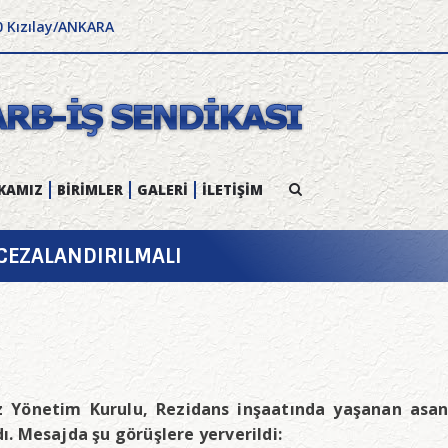
0 Kızılay/ANKARA
KAMIZ
BİRİMLER
GALERİ
İLETİŞİM
CEZALANDIRILMALI
 Yönetim Kurulu, Rezidans inşaatında yaşanan asans
dı. Mesajda şu görüşlere yerverildi: