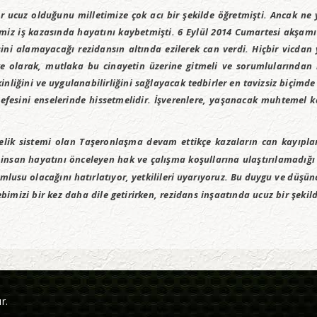
 ucuz olduğunu milletimize çok acı bir şekilde öğretmişti. Ancak ne y
miz iş kazasında hayatını kaybetmişti. 6 Eylül 2014 Cumartesi akşamı 
sini alamayacağı rezidansın altında ezilerek can verdi. Hiçbir vicda
ke olarak, mutlaka bu cinayetin üzerine gitmeli ve sorumlularından 
kinliğini ve uygulanabilirliğini sağlayacak tedbirler en tavizsiz biçi
nefesini enselerinde hissetmelidir. İşverenlere, yaşanacak muhtemel ka
elik sistemi olan Taşeronlaşma devam ettikçe kazaların can kayıpla
 insan hayatını önceleyen hak ve çalışma koşullarına ulaştırılamadığı
usu olacağını hatırlatıyor, yetkilileri uyarıyoruz. Bu duygu ve düşün
bimizi bir kez daha dile getirirken, rezidans inşaatında ucuz bir şeki
r.