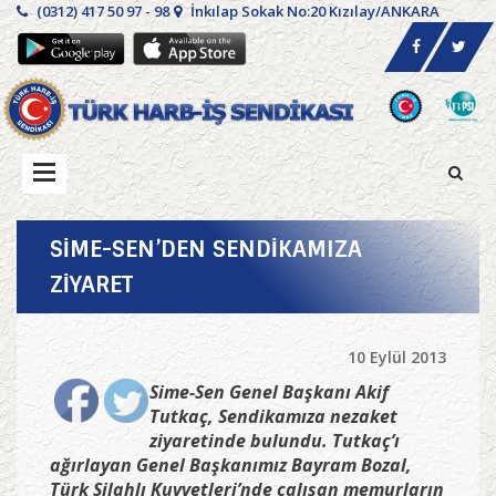
(0312) 417 50 97 - 98
İnkılap Sokak No:20 Kızılay/ANKARA
SİME-SEN’DEN SENDİKAMIZA
ZİYARET
10 Eylül 2013
Sime-Sen Genel Başkanı Akif
Tutkaç, Sendikamıza nezaket
ziyaretinde bulundu. Tutkaç’ı
ağırlayan Genel Başkanımız Bayram Bozal,
Türk Silahlı Kuvvetleri’nde çalışan memurların