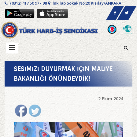
(0312) 417 50 97 - 98
İnkılap Sokak No:20 Kızılay/ANKARA
SESİMİZİ DUYURMAK İÇİN MALİYE
BAKANLIĞI ÖNÜNDEYDİK!
2 Ekim 2024