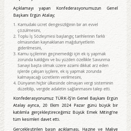
Açıklamayı yapan Konfederasyonumuzun Genel
Başkanı Ergün Atalay;
Kamudaki ücret dengesizliğinin bir an evvel
çözülmesini,
Toplu İş Sözleşmesi başlangıç tarihlerinin farklı
olmasından kaynaklanan mağduriyetlerin
giderilmesini,
Kamu işçilerinin geçinemediği için ek iş yapmak
zorunda kaldığını ve bu yüzden özellikle Savunma
Sanayi başta olmak üzere azami dikkat arz eden
işlerde çalışan işçilere, ek iş yapmak zorunda
kalmayacağı ücretlerin verilmesini,
Dünyanın hiçbir ülkesinde olmayan vergi sisteminin
düzeltilip, vergide adaletin sağlanmasını talep etti.
Konfederasyonumuz TÜRK-İŞ’in Genel Başkanı Ergün
Atalay ayrıca, 20 Ekim 2024 Pazar günü büyük bir
katılımla gerçekleştireceğimiz Büyük Emek Mitingi’ne
tüm kesimleri davet etti.
Gerçekleştirilen basın açıklaması, Hazine ve Maliye