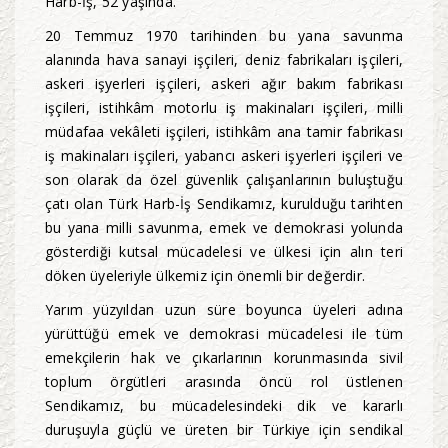
Harb-İş, 52 yaşında.
20 Temmuz 1970 tarihinden bu yana savunma
alanında hava sanayi işçileri, deniz fabrikaları işçileri,
askeri işyerleri işçileri, askeri ağır bakım fabrikası
işçileri, istihkâm motorlu iş makinaları işçileri, milli
müdafaa vekâleti işçileri, istihkâm ana tamir fabrikası
iş makinaları işçileri, yabancı askeri işyerleri işçileri ve
son olarak da özel güvenlik çalışanlarının buluştuğu
çatı olan Türk Harb-İş Sendikamız, kurulduğu tarihten
bu yana milli savunma, emek ve demokrasi yolunda
gösterdiği kutsal mücadelesi ve ülkesi için alın teri
döken üyeleriyle ülkemiz için önemli bir değerdir.
Yarım yüzyıldan uzun süre boyunca üyeleri adına
yürüttüğü emek ve demokrasi mücadelesi ile tüm
emekçilerin hak ve çıkarlarının korunmasında sivil
toplum örgütleri arasında öncü rol üstlenen
Sendikamız, bu mücadelesindeki dik ve kararlı
duruşuyla güçlü ve üreten bir Türkiye için sendikal