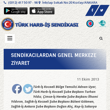
(0312) 417 50 97 - 98
İnkılap Sokak No:20 Kızılay/ANKARA
SENDİKACILARDAN GENEL MERKEZE
ZİYARET
11 Ekim 2013
Türk-İş Kocaeli Bölge Temsilci Adnan Uyar,
Türk Harb-İş Kocaeli Şube Başkanı Turhan
Yıldız, Çimse-İş Hereke Şube Başkanı İlhami
Yıldırım, Sağlık-İş Kocaeli Şube Başkanı Bülent Gökmen,
Sağlık-İş Ankara Şube Başkanı Doğan Alıç, Kop-İş Sakarya