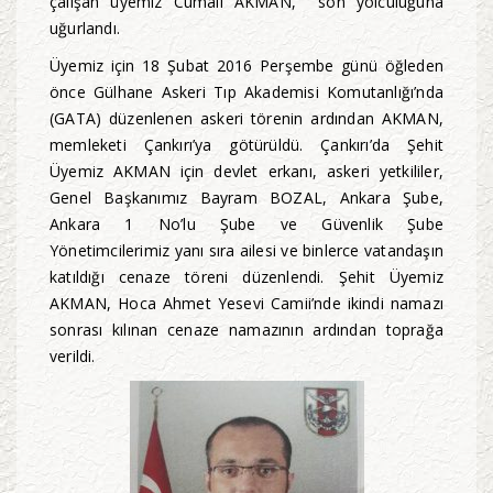
çalışan üyemiz Cumali AKMAN, son yolculuğuna
uğurlandı.
Üyemiz için 18 Şubat 2016 Perşembe günü öğleden
önce Gülhane Askeri Tıp Akademisi Komutanlığı’nda
(GATA) düzenlenen askeri törenin ardından AKMAN,
memleketi Çankırı’ya götürüldü. Çankırı’da Şehit
Üyemiz AKMAN için devlet erkanı, askeri yetkililer,
Genel Başkanımız Bayram BOZAL, Ankara Şube,
Ankara 1 No’lu Şube ve Güvenlik Şube
Yönetimcilerimiz yanı sıra ailesi ve binlerce vatandaşın
katıldığı cenaze töreni düzenlendi. Şehit Üyemiz
AKMAN, Hoca Ahmet Yesevi Camii’nde ikindi namazı
sonrası kılınan cenaze namazının ardından toprağa
verildi.