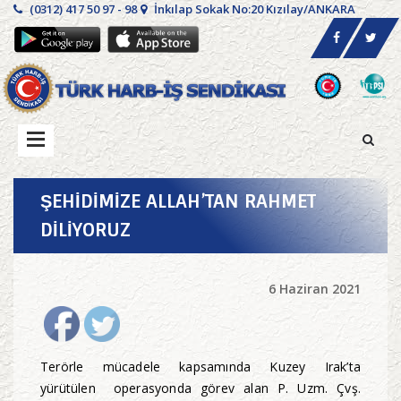
(0312) 417 50 97 - 98
İnkılap Sokak No:20 Kızılay/ANKARA
ŞEHİDİMİZE ALLAH’TAN RAHMET
DİLİYORUZ
6 Haziran 2021
Terörle mücadele kapsamında Kuzey Irak’ta
yürütülen operasyonda görev alan P. Uzm. Çvş.