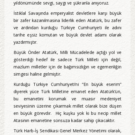
yıldönümünde sevgi, saygı ve şükranla anıyoruz.
İstiklal Savaşında emperyalist devletlere karşı büyük
bir zafer kazanılmasına liderlik eden Atatürk, bu zafer
ve ardından kurduğu Türkiye Cumhuriyeti ile adını
tarihe eşsiz komutan ve büyük devlet adamı olarak
yazdırmıştır.
Büyük Önder Atatürk, Milli Mücadelede açtığı yol ve
gösterdiği hedef ile sadece Türk Milleti için değil,
mazlum milletler için de bağımsızlığın ve egemenliğin
simgesi haline gelmiştir.
Kurduğu Türkiye Cumhuriyeti’ni “En büyük eserim”
diyerek yüce Türk Milletine emanet eden Atatürk’ün,
bu emanetini korumak ve muasır medeniyet
seviyesinin üzerine çıkarmak millet olarak bize düşen
en büyük görevdir. Hiç kuşku yok ki bu necip millet
Atasının emanetine sonsuza kadar sahip çıkacaktır.
Türk Harb-İş Sendikası Genel Merkez Yönetimi olarak,