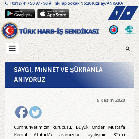
(0312) 417 50 97 - 98
İnkılap Sokak No:20 Kızılay/ANKARA
SAYGI, MİNNET VE ŞÜKRANLA
ANIYORUZ
9 Kasım 2020
Cumhuriyetimizin kurucusu, Büyük Önder Mustafa
Kemal Atatürk’ü aramızdan ayrılışının 82’nci