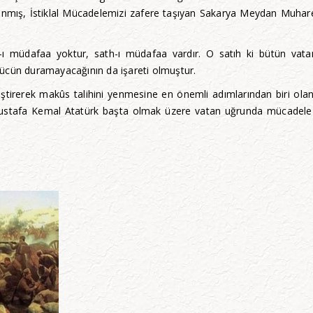
çlanmış, İstiklal Mücadelemizi zafere taşıyan Sakarya Meydan Muhare
 müdafaa yoktur, sath-ı müdafaa vardır. O satıh ki bütün vatand
ücün duramayacağının da işareti olmuştur.
 değiştirerek makûs talihini yenmesine en önemli adımlarından biri ol
stafa Kemal Atatürk başta olmak üzere vatan uğrunda mücadele ver