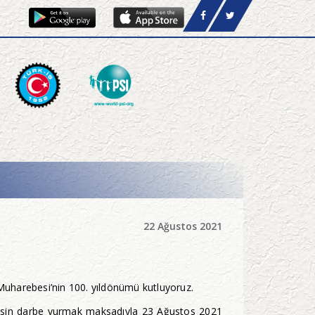
22 Ağustos 2021
 Muharebesi’nin 100. yıldönümü kutluyoruz.
a kesin darbe vurmak maksadıyla 23 Ağustos 2021