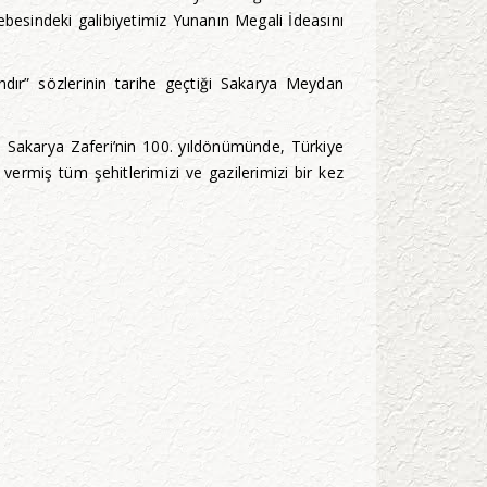
besindeki galibiyetimiz Yunanın Megali İdeasını
ır” sözlerinin tarihe geçtiği Sakarya Meydan
an Sakarya Zaferi’nin 100. yıldönümünde, Türkiye
miş tüm şehitlerimizi ve gazilerimizi bir kez