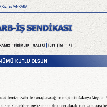
0 Kızılay/ANKARA
KAMIZ
BİRİMLER
GALERİ
İLETİŞİM
DÖNÜMÜ KUTLU OLSUN
 Mücadelemizin zafer ile sonuçlanacağının müjdecisi Sakarya Meydan
ik düşen Yunanlıların İngilizlerinde desteğini alarak Türk Ordusun