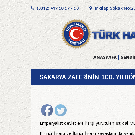
(0312) 417 50 97 - 98
İnkılap Sokak No:2
ANASAYFA
SENDİ
SAKARYA ZAFERİNİN 100. YIL
Emperyalist devletlere karşı yürütülen İstiklal
Birinci İnönü ve İkinci İnönü savaşlarında yen