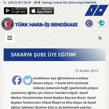
(0312) 417 50 97 - 98
İnkılap Sokak No:20 Kızılay/ANKARA
SAKARYA ŞUBE ÜYE EĞİTİMİ
13 Aralık 2013
Sendikamız üye eğitimlerine aralıksız
devam ediyor. 7 Aralık 2013 tarihinde
Sakarya Şubemize bağlı işyerlerinde çalışan
üyelerimiz eğitim için Yalova Tesisleri’ndeydi. Genel
Merkez Yönetiminden Genel Başkan Bayram Bozal, Genel
Başkan Yardımcıları Yüksel İlbeyli ve İdris Keşan ile Genel
Eğitim Sekreteri İbrahim Kılıç’ın da katılımıyla yapılan