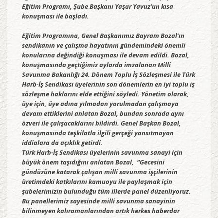
Eğitim Programı, Şube Başkanı Yaşar Yavuz’un kısa
konuşması ile başladı.
Eğitim Programına, Genel Başkanımız Bayram Bozal’ın
sendikanın ve çalışma hayatının gündemindeki önemli
konularına değindiği konuşması ile devam edildi. Bozal,
konuşmasında geçtiğimiz aylarda imzalanan Milli
Savunma Bakanlığı 24. Dönem Toplu İş Sözleşmesi ile Türk
Harb-İş Sendikası üyelerinin son dönemlerin en iyi toplu iş
sözleşme haklarını elde ettiğini söyledi. Yönetim olarak,
üye için, üye adına yılmadan yorulmadan çalışmaya
devam ettiklerini anlatan Bozal, bundan sonrada aynı
özveri ile çalışacaklarını bildirdi. Genel Başkan Bozal,
konuşmasında teşkilatla ilgili gerçeği yansıtmayan
iddialara da açıklık getirdi.
Türk Harb-İş Sendikası üyelerinin savunma sanayi için
büyük önem taşıdığını anlatan Bozal, “Gecesini
gündüzüne katarak çalışan milli savunma işçilerinin
üretimdeki katkılarını kamuoyu ile paylaşmak için
şubelerimizin bulunduğu tüm illerde panel düzenliyoruz.
Bu panellerimiz sayesinde milli savunma sanayinin
bilinmeyen kahramanlarından artık herkes haberdar