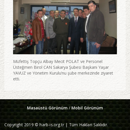
Müfettiş Topçu Albay Mecit POLAT ve Personel
Üsteğmen Birol CAN Sakarya Şubesi Başkanı Yaşar
YAVUZ ve Yönetim Kurulu’nu şube merkezinde ziyaret
etti.
Masaüstü Görünüm
/
Mobil Görünüm
Copyright 2019 © harb-is.org.tr | Tüm Hakları Saklıdır.